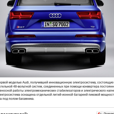
ервой моделью Audi, получившей инновационную электросистему, состоящую 
ательной 48-вольтной систем, соединенных при помощи конвертера постоянно
носной работы электромеханических стабилизаторов и электрического нагн
ектросистема оснащена отдельной литий-ионной батареей пиковой мощность
а под полом багажника.
Подели