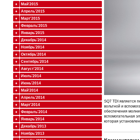
Май'2015
Апрель'2015
Март'2015
Февраль'2015
Январь'2015
Декабрь'2014
Ноябрь'2014
Октябрь'2014
Сентябрь'2014
Август'2014
Июль'2014
Июнь'2014
Май'2014
Апрель'2014
SQ7 TDI является п
Март'2014
вольтной и вспомог
обеспечения молние
Февраль'2014
вспомогательная эл
Январь'2014
которая установлен
Декабрь'2013
Ноябрь'2013