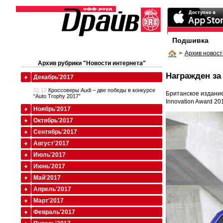
Подшивка
>
Архив новост
Архив рубрики "Новости интернета"
Награжден за
Декабрь'2017
01.12
Кроссоверы Audi – две победы в конкурсе
Британское издание
“Auto Trophy 2017”
Innovation Award 201
Ноябрь'2017
Октябрь'2017
Сентябрь'2017
Август'2017
Июль'2017
Июнь'2017
Май'2017
Апрель'2017
Март'2017
Февраль'2017