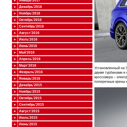
Январь'2017
Декабрь'2016
Ноябрь'2016
Октябрь'2016
Сентябрь'2016
Август'2016
Июль'2016
Июнь'2016
Май'2016
Апрель'2016
Март'2016
Установленный на S
Февраль'2016
двумя турбинами и 
кроссовера – элек
Январь'2016
поперечные крены к
Декабрь'2015
Ноябрь'2015
Октябрь'2015
Сентябрь'2015
Август'2015
Июль'2015
Июнь'2015