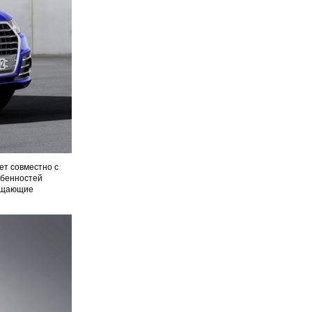
ет совместно с
обенностей
ращающие