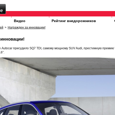
Видео
Рейтинг внедорожников
ей
>
Награжден за инновации!
 инновации!
 Autocar присудило SQ7 TDI, самому мощному SUV Audi, престижную премию 
6”.