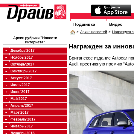
Подшивка
Видео
>
Архив новостей
>
Награжден з
Архив рубрики "Новости
интернета"
Награжден за иннов
Декабрь'2017
Британское издание Autocar п
Ноябрь'2017
Audi, престижную премию “Autoc
Октябрь'2017
Сентябрь'2017
Август'2017
Июль'2017
Июнь'2017
Май'2017
Апрель'2017
Март'2017
Февраль'2017
Январь'2017
Декабрь'2016