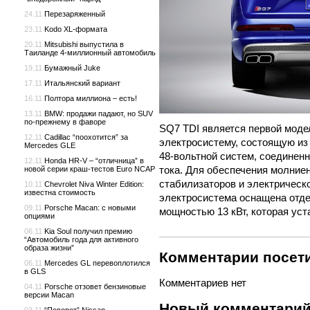
24.11
Перезаряженный
23.11
Kodo XL-формата
20.11
Mitsubishi выпустила в
Таиланде 4-миллионный автомобиль
19.11
Бумажный Juke
17.11
Итальянский вариант
16.11
Полтора миллиона – есть!
13.11
BMW: продажи падают, но SUV
по-прежнему в фаворе
SQ7 TDI является первой моде
12.11
Cadillac “поохотится” за
электросистему, состоящую из
Mercedes GLE
48-вольтной систем, соединен
12.11
Honda HR-V – “отличница” в
тока. Для обеспечения молние
новой серии краш-тестов Euro NCAP
стабилизаторов и электрическо
10.11
Chevrolet Niva Winter Edition:
известна стоимость
электросистема оснащена отде
09.11
Porsche Macan: с новыми
мощностью 13 кВт, которая уст
опциями
06.11
Kia Soul получил премию
“Автомобиль года для активного
образа жизни”
Комментарии посети
06.11
Mercedes GL перевоплотился
в GLS
Комментариев нет
04.11
Porsche отзовет бензиновые
версии Macan
Новый комментари