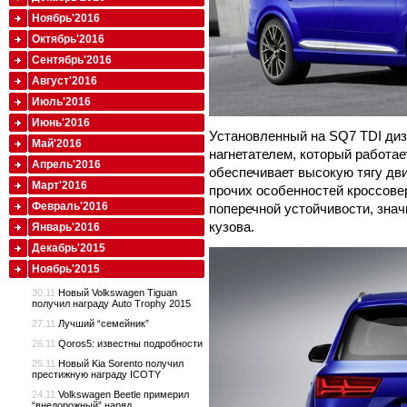
Ноябрь'2016
Октябрь'2016
Сентябрь'2016
Август'2016
Июль'2016
Июнь'2016
Установленный на SQ7 TDI ди
Май'2016
нагнетателем, который работае
Апрель'2016
обеспечивает высокую тягу дви
Март'2016
прочих особенностей кроссове
Февраль'2016
поперечной устойчивости, зна
кузова.
Январь'2016
Декабрь'2015
Ноябрь'2015
30.11
Новый Volkswagen Tiguan
получил награду Auto Trophy 2015
27.11
Лучший “семейник”
26.11
Qoros5: известны подробности
25.11
Новый Kia Sorento получил
престижную награду ICOTY
24.11
Volkswagen Beetle примерил
“внедорожный” наряд