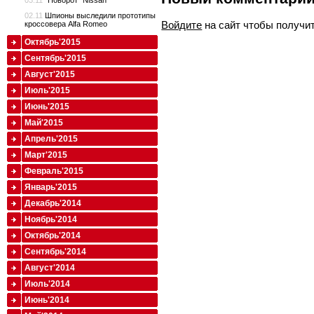
03.11
“Поворот” Nissan
02.11
Шпионы выследили прототипы
Войдите
на сайт чтобы получи
кроссовера Alfa Romeo
Октябрь'2015
Сентябрь'2015
Август'2015
Июль'2015
Июнь'2015
Май'2015
Апрель'2015
Март'2015
Февраль'2015
Январь'2015
Декабрь'2014
Ноябрь'2014
Октябрь'2014
Сентябрь'2014
Август'2014
Июль'2014
Июнь'2014