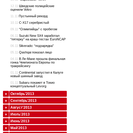
12.11
Шведские полицейские
оценили Volvo
11.11
Пустынный рекорд
10.11
C-X17 серебристый
09.11
“Олимпийцы” с пробегом
06.11
Suzuki New SX4 заработал
“пятерку” на краш-тестах EuroNCAP
06.11
Silverado: “подзарядка”
05.11
Qashqai показал лицо
04.11
В Ле-Мане прошла финальная
гонка Чемпионата Европы по
тракрейсингу
01.11
Continental запустил в Калуге
новый шинный завод
01.11
Subaru покажет в Токио
концептуальный Levorg
Октябрь'2013
Сентябрь'2013
Август'2013
Июль'2013
Июнь'2013
Май'2013