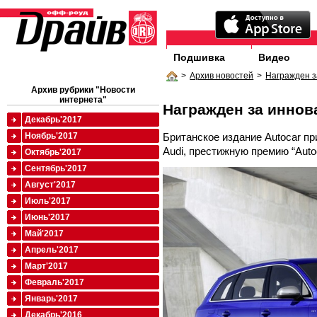
Подшивка
Видео
>
Архив новостей
>
Награжден з
Архив рубрики "Новости
интернета"
Награжден за иннов
Декабрь'2017
Британское издание Autocar п
Ноябрь'2017
Audi, престижную премию “Autoc
Октябрь'2017
Сентябрь'2017
Август'2017
Июль'2017
Июнь'2017
Май'2017
Апрель'2017
Март'2017
Февраль'2017
Январь'2017
Декабрь'2016