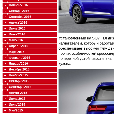
Ноябрь'2016
Октябрь'2016
Сентябрь'2016
Август'2016
Июль'2016
Июнь'2016
Установленный на SQ7 TDI ди
Май'2016
нагнетателем, который работае
Апрель'2016
обеспечивает высокую тягу дви
Март'2016
прочих особенностей кроссове
Февраль'2016
поперечной устойчивости, зна
кузова.
Январь'2016
Декабрь'2015
Ноябрь'2015
Октябрь'2015
Сентябрь'2015
Август'2015
Июль'2015
Июнь'2015
Май'2015