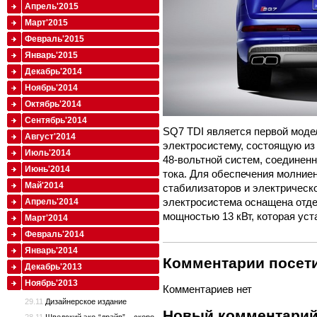
Апрель'2015
Март'2015
Февраль'2015
Январь'2015
Декабрь'2014
Ноябрь'2014
Октябрь'2014
Сентябрь'2014
SQ7 TDI является первой моде
Август'2014
электросистему, состоящую из
Июль'2014
48-вольтной систем, соединен
Июнь'2014
тока. Для обеспечения молние
Май'2014
стабилизаторов и электрическо
электросистема оснащена отде
Апрель'2014
мощностью 13 кВт, которая уст
Март'2014
Февраль'2014
Январь'2014
Комментарии посети
Декабрь'2013
Ноябрь'2013
Комментариев нет
29.11
Дизайнерское издание
Новый комментари