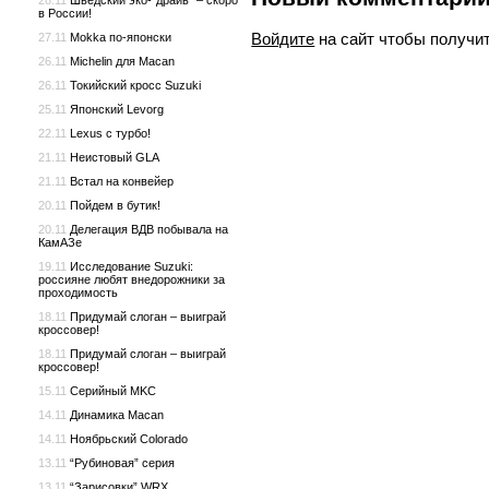
28.11
Шведский эко-“драйв” – скоро
в России!
Войдите
на сайт чтобы получи
27.11
Mokka по-японски
26.11
Michelin для Macan
26.11
Токийский кросс Suzuki
25.11
Японский Levorg
22.11
Lexus с турбо!
21.11
Неистовый GLA
21.11
Встал на конвейер
20.11
Пойдем в бутик!
20.11
Делегация ВДВ побывала на
КамАЗе
19.11
Исследование Suzuki:
россияне любят внедорожники за
проходимость
18.11
Придумай слоган – выиграй
кроссовер!
18.11
Придумай слоган – выиграй
кроссовер!
15.11
Серийный MKC
14.11
Динамика Macan
14.11
Ноябрьский Colorado
13.11
“Рубиновая” серия
13.11
“Зарисовки” WRX