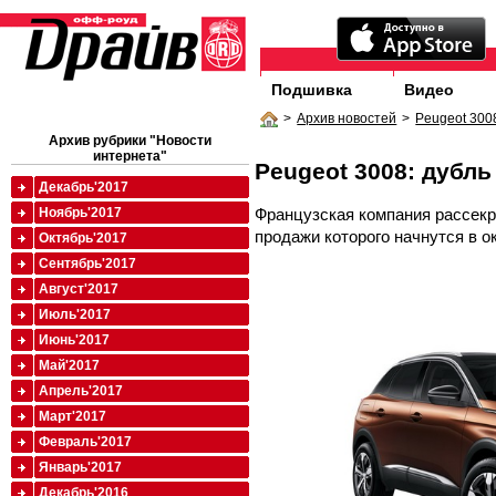
Подшивка
Видео
>
Архив новостей
>
Peugeot 3008
Архив рубрики "Новости
интернета"
Peugeot 3008: дубль
Декабрь'2017
Французская компания рассекр
Ноябрь'2017
продажи которого начнутся в о
Октябрь'2017
Сентябрь'2017
Август'2017
Июль'2017
Июнь'2017
Май'2017
Апрель'2017
Март'2017
Февраль'2017
Январь'2017
Декабрь'2016