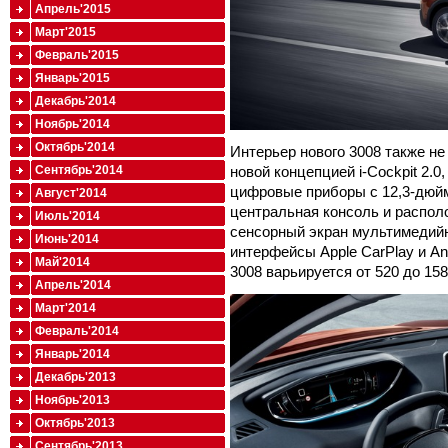
Апрель'2015
Март'2015
Февраль'2015
Январь'2015
Декабрь'2014
Ноябрь'2014
Октябрь'2014
Интерьер нового 3008 также не
новой концепцией i-Cockpit 2.
Сентябрь'2014
цифровые приборы с 12,3-дюй
Август'2014
центральная консоль и распо
Июль'2014
сенсорный экран мультимедий
Июнь'2014
интерфейсы Apple CarPlay и An
Май'2014
3008 варьируется от 520 до 158
Апрель'2014
Март'2014
Февраль'2014
Январь'2014
Декабрь'2013
Ноябрь'2013
Октябрь'2013
Сентябрь'2013