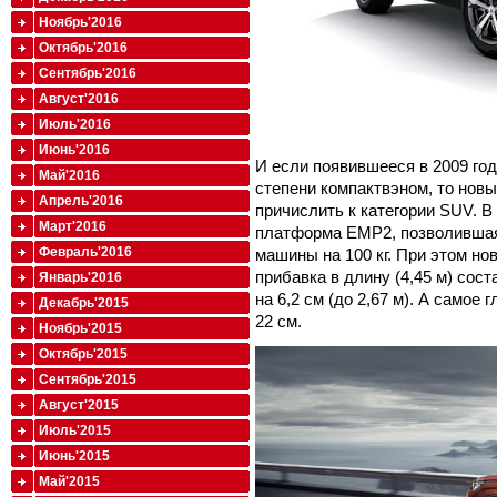
Ноябрь'2016
Октябрь'2016
Сентябрь'2016
Август'2016
Июль'2016
Июнь'2016
И если появившееся в 2009 го
Май'2016
степени компактвэном, то нов
Апрель'2016
причислить к категории SUV. В
Март'2016
платформа EMP2, позволившая
Февраль'2016
машины на 100 кг. При этом но
прибавка в длину (4,45 м) сост
Январь'2016
на 6,2 см (до 2,67 м). А самое
Декабрь'2015
22 см.
Ноябрь'2015
Октябрь'2015
Сентябрь'2015
Август'2015
Июль'2015
Июнь'2015
Май'2015