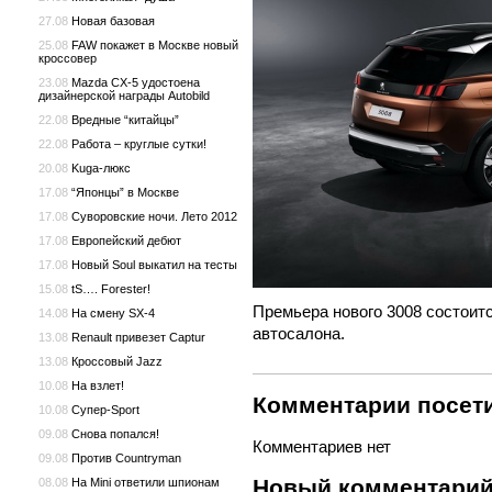
27.08
Новая базовая
25.08
FAW покажет в Москве новый
кроссовер
23.08
Mazda CX-5 удостоена
дизайнерской награды Autobild
22.08
Вредные “китайцы”
22.08
Работа – круглые сутки!
20.08
Kuga-люкс
17.08
“Японцы” в Москве
17.08
Cуворовские ночи. Лето 2012
17.08
Европейский дебют
17.08
Новый Soul выкатил на тесты
15.08
tS…. Forester!
Премьера нового 3008 состоит
14.08
На смену SX-4
автосалона.
13.08
Renault привезет Captur
13.08
Кроссовый Jazz
10.08
На взлет!
Комментарии посети
10.08
Супер-Sport
09.08
Снова попался!
Комментариев нет
09.08
Против Countryman
Новый комментари
08.08
На Mini ответили шпионам