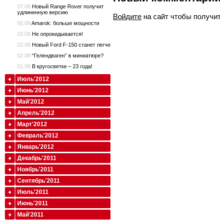
07.08
Новый Range Rover получит
удлиненную версию
Войдите
на сайт чтобы получи
06.08
Amarok: больше мощности
03.08
Не опрокидывается!
02.08
Новый Ford F-150 станет легче
02.08
“Гелендваген” в миниатюре?
01.08
В кругосветке – 23 года!
Июль'2012
Июнь'2012
Май'2012
Апрель'2012
Март'2012
Февраль'2012
Январь'2012
Декабрь'2011
Ноябрь'2011
Сентябрь'2011
Июль'2011
Июнь'2011
Май'2011