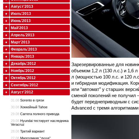
Август'2013
Июль'2013
Июнь'2013
Май'2013
Апрель'2013
Март'2013
Февраль'2013
Январь'2013
Декабрь'2012
Зарезервированные для новинк
объемом 1,2 л (130 л.с.) и 1,6 
Ноябрь'2012
л (мощностью 100 л.с. и 120 л.с.
Октябрь'2012
и гибридная модификация. Кор
Сентябрь'2012
или “автомат” у старших версий
Август'2012
сменой поколений не получил 
31.08
Sorento в грязи
будет переднеприводным с сист
Advanced с тремя алгоритмами р
30.08
Хоккейный Tahoe
29.08
Carrera полного привода
29.08
Hyundai тестирует наследника
Veracruz
28.08
Третий вариант
27.08
Многоликая “душа”