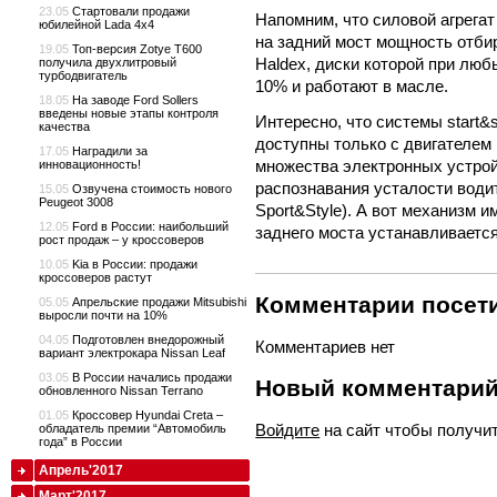
23.05
Стартовали продажи
Напомним, что силовой агрега
юбилейной Lada 4x4
на задний мост мощность отби
19.05
Топ-версия Zotye T600
Haldex, диски которой при лю
получила двухлитровый
турбодвигатель
10% и работают в масле.
18.05
На заводе Ford Sollers
введены новые этапы контроля
Интересно, что системы start&
качества
доступны только с двигателем 1
17.05
Наградили за
множества электронных устрой
инновационность!
распознавания усталости води
15.05
Озвучена стоимость нового
Peugeot 3008
Sport&Style). А вот механизм
12.05
Ford в России: наибольший
заднего моста устанавливаетс
рост продаж – у кроссоверов
10.05
Kia в России: продажи
кроссоверов растут
Комментарии посети
05.05
Апрельские продажи Mitsubishi
выросли почти на 10%
04.05
Подготовлен внедорожный
Комментариев нет
вариант электрокара Nissan Leaf
03.05
В России начались продажи
Новый комментари
обновленного Nissan Terrano
01.05
Кроссовер Hyundai Creta –
Войдите
на сайт чтобы получи
обладатель премии “Автомобиль
года” в России
Апрель'2017
Март'2017