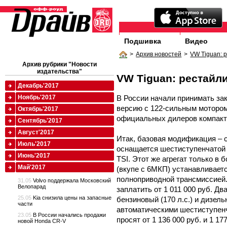
Подшивка
Видео
>
Архив новостей
>
VW Tiguan: 
Архив рубрики "Новости
издательства"
VW Tiguan: рестайл
Декабрь'2017
В России начали принимать за
Ноябрь'2017
версию с 122-сильным мотором 
Октябрь'2017
официальных дилеров компактн
Сентябрь'2017
Август'2017
Итак, базовая модификация – 
Июль'2017
оснащается шестиступенчатой 
Июнь'2017
TSI. Этот же агрегат только в 
Май'2017
(вкупе с 6МКП) устанавливает
полноприводной трансмиссией.
31.05
Volvo поддержала Московский
Велопарад
заплатить от 1 011 000 руб. Дв
25.05
Kia снизила цены на запасные
бензиновый (170 л.с.) и дизель
части
автоматическими шестиступен
23.05
В России начались продажи
просят от 1 136 000 руб. и 1 17
новой Honda CR-V