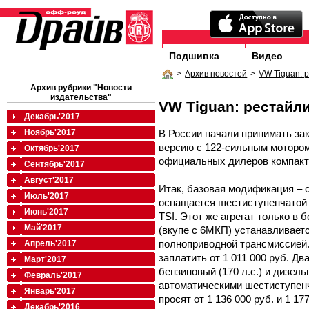
Подшивка
Видео
>
Архив новостей
>
VW Tiguan: 
Архив рубрики "Новости
издательства"
VW Tiguan: рестайл
Декабрь'2017
В России начали принимать за
Ноябрь'2017
версию с 122-сильным мотором 
Октябрь'2017
официальных дилеров компактн
Сентябрь'2017
Август'2017
Итак, базовая модификация – 
Июль'2017
оснащается шестиступенчатой 
Июнь'2017
TSI. Этот же агрегат только в 
Май'2017
(вкупе с 6МКП) устанавливает
полноприводной трансмиссией.
Апрель'2017
заплатить от 1 011 000 руб. Дв
Март'2017
бензиновый (170 л.с.) и дизель
Февраль'2017
автоматическими шестиступен
Январь'2017
просят от 1 136 000 руб. и 1 17
Декабрь'2016