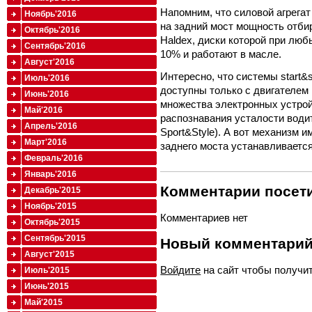
Напомним, что силовой агрега
Ноябрь'2016
на задний мост мощность отби
Октябрь'2016
Haldex, диски которой при лю
Сентябрь'2016
10% и работают в масле.
Август'2016
Интересно, что системы start&
Июль'2016
доступны только с двигателем 1
Июнь'2016
множества электронных устрой
Май'2016
распознавания усталости води
Апрель'2016
Sport&Style). А вот механизм
Март'2016
заднего моста устанавливаетс
Февраль'2016
Январь'2016
Комментарии посети
Декабрь'2015
Ноябрь'2015
Комментариев нет
Октябрь'2015
Сентябрь'2015
Новый комментари
Август'2015
Войдите
на сайт чтобы получи
Июль'2015
Июнь'2015
Май'2015