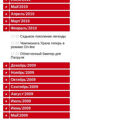
Май'2010
Апрель'2010
Март'2010
Февраль'2010
17.02
Седьмое поколение легенды
17.02
Чемпионата Урала теперь в
режиме On-line
17.02
Облегченный бампер для
Патруля
Декабрь'2009
Ноябрь'2009
Октябрь'2009
Сентябрь'2009
Август'2009
Июль'2009
Июнь'2009
Май'2009