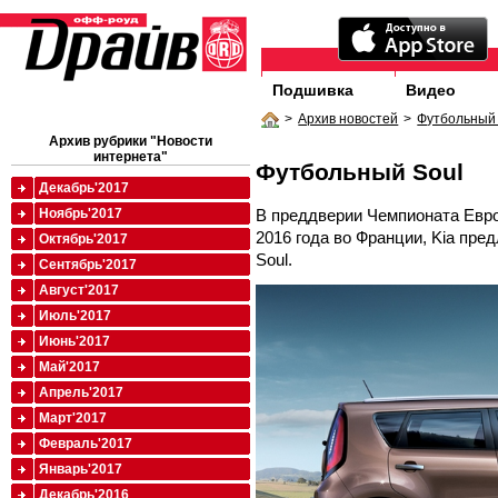
Подшивка
Видео
>
Архив новостей
>
Футбольный 
Архив рубрики "Новости
интернета"
Футбольный Soul
Декабрь'2017
В преддверии Чемпионата Евро
Ноябрь'2017
2016 года во Франции, Kia пр
Октябрь'2017
Soul.
Сентябрь'2017
Август'2017
Июль'2017
Июнь'2017
Май'2017
Апрель'2017
Март'2017
Февраль'2017
Январь'2017
Декабрь'2016