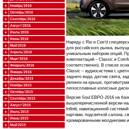
Ноябрь'2016
Октябрь'2016
Сентябрь'2016
Август'2016
Июль'2016
Июнь'2016
Наряду с Rio и Cee’d спецверс
Май'2016
для российского рынка, выпущ
Апрель'2016
уникальным набором опций. Пр
комплектаций – Classic и Comfo
Март'2016
соответственно). В списке осн
Февраль'2016
Classic – аудиосистема с цве
Январь'2016
заднего вида, датчик света, за
Декабрь'2015
релинги на крыше, противоту
Ноябрь'2015
легкосплавные колесные диски
Октябрь'2015
Версия Soul ЕВРО-2016 на баз
Сентябрь'2015
вышеперечисленной версии на
Август'2015
Infiniti, навигационной систе
Июль'2015
картами, подсветкой салона, 
Июнь'2015
хромированными молдингами и
Май'2015