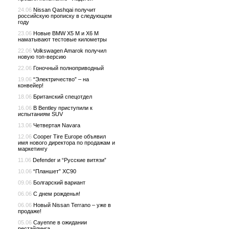
24.06
Nissan Qashqai получит
российскую прописку в следующем
году
23.06
Новые BMW X5 M и X6 M
наматывают тестовые километры
22.06
Volkswagen Amarok получил
новую топ-версию
22.06
Гоночный полноприводный
19.06
“Электричество” – на
конвейер!
18.06
Британский спецотдел
16.06
В Bentley приступили к
испытаниям SUV
13.06
Четвертая Navara
12.06
Cooper Tire Europe объявил
имя нового директора по продажам и
маркетингу
11.06
Defender и “Русские витязи”
10.06
“Планшет” XC90
09.06
Болгарский вариант
06.06
С днем рожденья!
06.06
Новый Nissan Terrano – уже в
продаже!
05.06
Cayenne в ожидании
рестайлинга