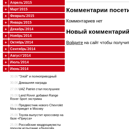
Апрель'2015
Комментарии посети
Март'2015
Февраль'2015
Комментариев нет
Январь'2015
Декабрь'2014
Новый комментари
Ноябрь'2014
Войдите
на сайт чтобы получи
Октябрь'2014
Сентябрь'2014
Август'2014
Июль'2014
Июнь'2014
30.06
“Злой” и полноприводный
30.06
Домашняя награда
27.06
UAZ Patriot стал послушнее
26.06
Land Rover добавил Range
Rover Sport экстрима
26.06
Предвестник нового Chevrolet
Niva приедет в Москву
25.06
Toyota выпустит кроссовер на
базе «Приуса»
25.06
Российские квадроциклисты
прошли испытание «Ладогой»