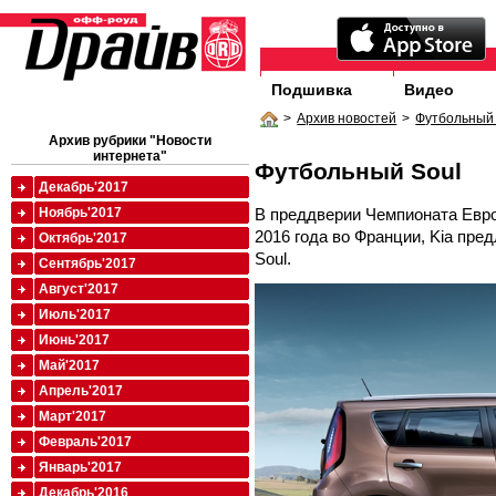
Подшивка
Видео
>
Архив новостей
>
Футбольный 
Архив рубрики "Новости
интернета"
Футбольный Soul
Декабрь'2017
В преддверии Чемпионата Евро
Ноябрь'2017
2016 года во Франции, Kia пр
Октябрь'2017
Soul.
Сентябрь'2017
Август'2017
Июль'2017
Июнь'2017
Май'2017
Апрель'2017
Март'2017
Февраль'2017
Январь'2017
Декабрь'2016