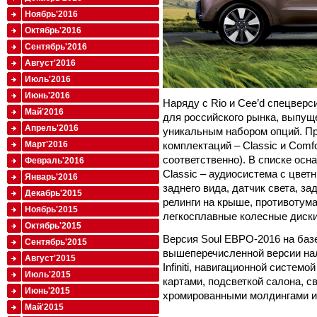
Ноябрь'2016
Октябрь'2016
Сентябрь'2016
Август'2016
Июль'2016
Июнь'2016
Наряду с Rio и Cee’d спецверс
Май'2016
для российского рынка, выпущ
Апрель'2016
уникальным набором опций. Пр
комплектаций – Classic и Comfo
Март'2016
соответственно). В списке осн
Февраль'2016
Classic – аудиосистема с цве
Январь'2016
заднего вида, датчик света, за
Декабрь'2015
релинги на крыше, противоту
Ноябрь'2015
легкосплавные колесные диски
Октябрь'2015
Версия Soul ЕВРО-2016 на баз
Сентябрь'2015
вышеперечисленной версии на
Август'2015
Infiniti, навигационной систе
Июль'2015
картами, подсветкой салона, 
Июнь'2015
хромированными молдингами и
Май'2015