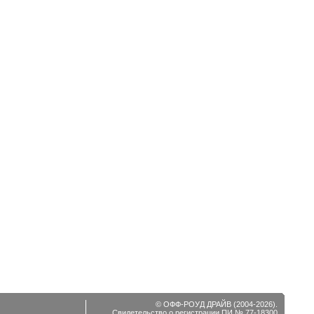
© ОФФ-РОУД ДРАЙВ (2004-2026).
Свидетельство о регистрации ПИ № 77-18300