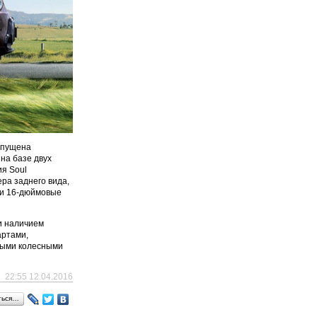
выпущена
на базе двух
ия Soul
ра заднего вида,
ы и 16-дюймовые
и наличием
артами,
выми колесными
22:55 12.04.2016
ться…