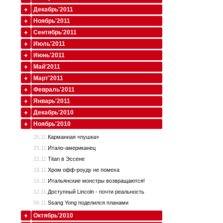
Декабрь'2011
Ноябрь'2011
Сентябрь'2011
Июль'2011
Июнь'2011
Май'2011
Март'2011
Февраль'2011
Январь'2011
Декабрь'2010
Ноябрь'2010
25.11
Карманная «пушка»
25.11
Итало-американец
22.11
Titan в Эссене
18.11
Хром офф-роуду не помеха
16.11
Итальянские монстры возвращаются!
12.11
Доступный Lincoln - почти реальность
06.11
Ssang Yong поделился планами
Октябрь'2010