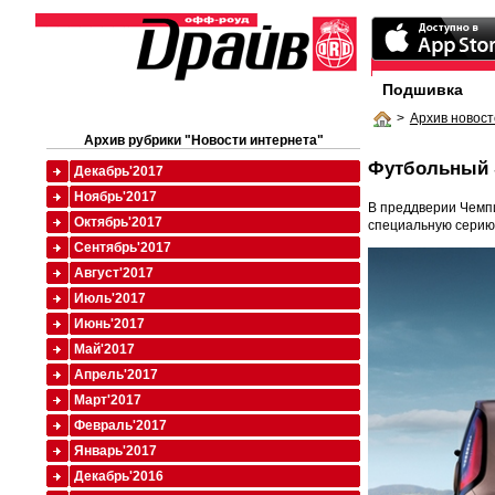
Подшивка
>
Архив новост
Архив рубрики "Новости интернета"
Футбольный 
Декабрь'2017
Ноябрь'2017
В преддверии Чемпи
Октябрь'2017
специальную серию 
Сентябрь'2017
Август'2017
Июль'2017
Июнь'2017
Май'2017
Апрель'2017
Март'2017
Февраль'2017
Январь'2017
Декабрь'2016