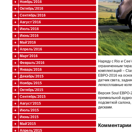
Ноябрь'2016
Октябрь'2016
Сентябрь'2016
Август'2016
Июль'2016
Июнь'2016
Май'2016
Апрель'2016
Март'2016
Наряду с Rio и Cee
Февраль'2016
ограниченным тираж
Январь'2016
комплектаций – Clas
ЕВРО-2016 на основ
Декабрь'2015
датчик света, задн
Ноябрь'2015
легкосплавные коле
Октябрь'2015
Версия Soul ЕВРО-2
Сентябрь'2015
премиальной аудиос
подсветкой салона
Август'2015
дисками.
Июль'2015
Июнь'2015
Май'2015
Комментарии 
Апрель'2015