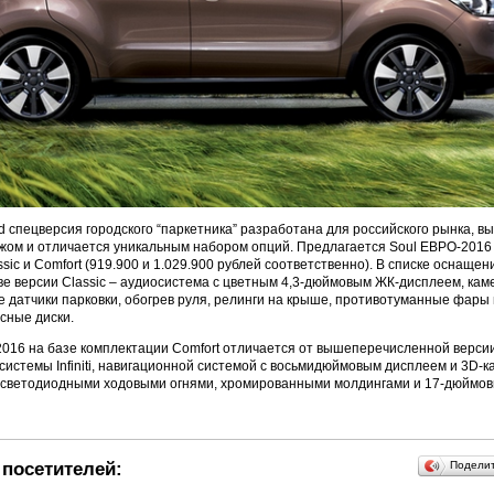
’d спецверсия городского “паркетника” разработана для российского рынка, 
ом и отличается уникальным набором опций. Предлагается Soul ЕВРО-2016 
sic и Comfort (919.900 и 1.029.900 рублей соответственно). В списке оснащен
е версии Classic – аудиосистема с цветным 4,3-дюймовым ЖК-дисплеем, каме
ие датчики парковки, обогрев руля, релинги на крыше, противотуманные фар
сные диски.
016 на базе комплектации Comfort отличается от вышеперечисленной верси
истемы Infiniti, навигационной системой с восьмидюймовым дисплеем и 3D-к
, светодиодными ходовыми огнями, хромированными молдингами и 17-дюймо
посетителей:
Подели