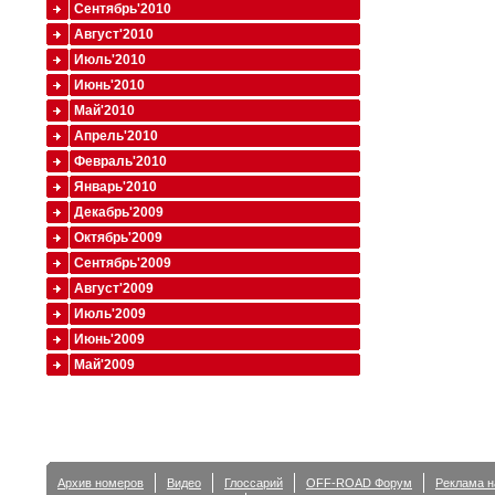
Сентябрь'2010
Август'2010
Июль'2010
Июнь'2010
Май'2010
Апрель'2010
Февраль'2010
Январь'2010
Декабрь'2009
Октябрь'2009
Сентябрь'2009
Август'2009
Июль'2009
Июнь'2009
Май'2009
Архив номеров
Видео
Глоссарий
OFF-ROAD Форум
Реклама н