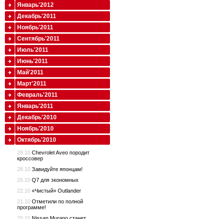
Январь'2012
Декабрь'2011
Ноябрь'2011
Сентябрь'2011
Июль'2011
Июнь'2011
Май'2011
Март'2011
Февраль'2011
Январь'2011
Декабрь'2010
Ноябрь'2010
Октябрь'2010
28.10
Chevrolet Aveo породит
кроссовер
28.10
Завидуйте японцам!
26.10
Q7 для экономных
22.10
«Чистый» Outlander
21.10
Отметили по полной
программе!
20.10
Nissan Murano станет…