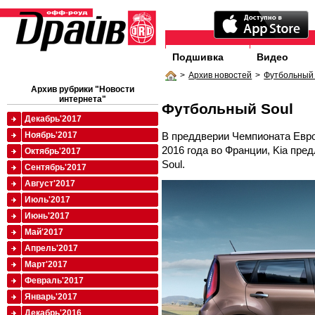
Подшивка
Видео
>
Архив новостей
>
Футбольный 
Архив рубрики "Новости
интернета"
Футбольный Soul
Декабрь'2017
В преддверии Чемпионата Евро
Ноябрь'2017
2016 года во Франции, Kia пр
Октябрь'2017
Soul.
Сентябрь'2017
Август'2017
Июль'2017
Июнь'2017
Май'2017
Апрель'2017
Март'2017
Февраль'2017
Январь'2017
Декабрь'2016