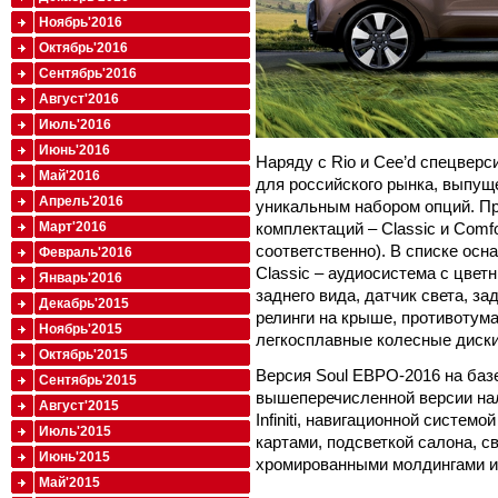
Ноябрь'2016
Октябрь'2016
Сентябрь'2016
Август'2016
Июль'2016
Июнь'2016
Наряду с Rio и Cee’d спецверс
Май'2016
для российского рынка, выпущ
Апрель'2016
уникальным набором опций. Пр
комплектаций – Classic и Comfo
Март'2016
соответственно). В списке осн
Февраль'2016
Classic – аудиосистема с цве
Январь'2016
заднего вида, датчик света, за
Декабрь'2015
релинги на крыше, противоту
Ноябрь'2015
легкосплавные колесные диски
Октябрь'2015
Версия Soul ЕВРО-2016 на баз
Сентябрь'2015
вышеперечисленной версии на
Август'2015
Infiniti, навигационной систе
Июль'2015
картами, подсветкой салона, 
Июнь'2015
хромированными молдингами и
Май'2015