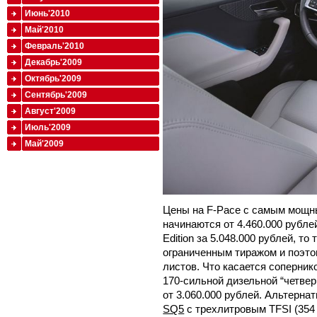
Июнь'2010
Май'2010
Февраль'2010
Декабрь'2009
Октябрь'2009
Сентябрь'2009
Август'2009
Июль'2009
Май'2009
Цены на F-Pace с самым мощн
начинаются от 4.460.000 рублей
Edition за 5.048.000 рублей, т
ограниченным тиражом и поэто
листов. Что касается соперник
170-сильной дизельной “четве
от 3.060.000 рублей. Альтерна
SQ5
с трехлитровым TFSI (354 