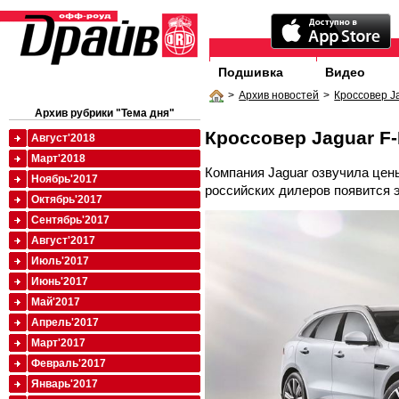
Подшивка
Видео
>
Архив новостей
>
Кроссовер J
Архив рубрики "Тема дня"
Кроссовер Jaguar F
Август'2018
Март'2018
Компания Jaguar озвучила цены
Ноябрь'2017
российских дилеров появится 
Октябрь'2017
Сентябрь'2017
Август'2017
Июль'2017
Июнь'2017
Май'2017
Апрель'2017
Март'2017
Февраль'2017
Январь'2017