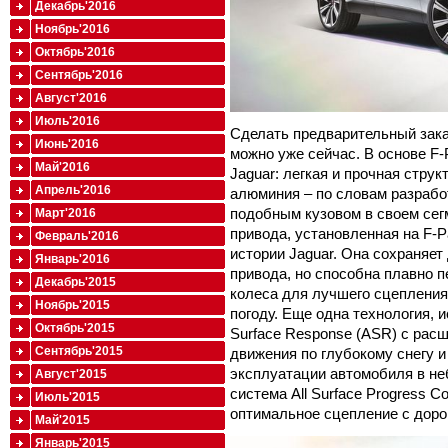
Декабрь'2016
Ноябрь'2016
Октябрь'2016
Сентябрь'2016
Август'2016
Июль'2016
Сделать предварительный зака
Июнь'2016
можно уже сейчас. В основе F
Май'2016
Jaguar: легкая и прочная струк
Апрель'2016
алюминия – по словам разрабо
подобным кузовом в своем сег
Март'2016
привода, установленная на F-
Февраль'2016
истории Jaguar. Она сохраняет
Январь'2016
привода, но способна плавно 
Декабрь'2015
колеса для лучшего сцепления
Ноябрь'2015
погоду. Еще одна технология, и
Октябрь'2015
Surface Response (ASR) с ра
Сентябрь'2015
движения по глубокому снегу и
эксплуатации автомобиля в не
Август'2015
система All Surface Progress 
Июль'2015
оптимальное сцепление с дорог
Май'2015
Январь'2015