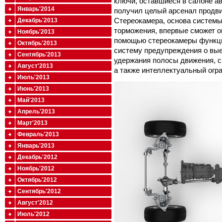
ключи, оставшиеся в салоне а
Январь'2014
получил целый арсенал продв
Стереокамера, основа системы
Декабрь'2013
торможения, впервые сможет 
Ноябрь'2013
помощью стереокамеры функци
Октябрь'2013
систему предупреждения о вые
Сентябрь'2013
удержания полосы движения, с
Август'2013
а также интеллектуальный огра
Июль'2013
Июнь'2013
Май'2013
Апрель'2013
Март'2013
Февраль'2013
Январь'2013
Декабрь'2012
Ноябрь'2012
Октябрь'2012
Сентябрь'2012
Август'2012
Июль'2012