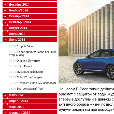
Декабрь'2014
Ноябрь'2014
Октябрь'2014
Сентябрь'2014
Август'2014
Июль'2014
Июнь'2014
27.06
Второй Edge
26.06
Nissan Navara: новая песня на
старый лад
19.06
Опции к 25-летию
17.06
Спец-Patriot
13.06
Музыкальный пикап
09.06
BMW X6: дубль два
06.06
“Пятерка” с полным приводом
На новом F-Pace также дебютир
04.06
Экстремальный Yeti
браслет с защитой от воды и у
Май'2014
впервые доступный в данном с
Апрель'2014
активного образа жизни позвол
Март'2014
Будучи закрытым при помощи Ac
Февраль'2014