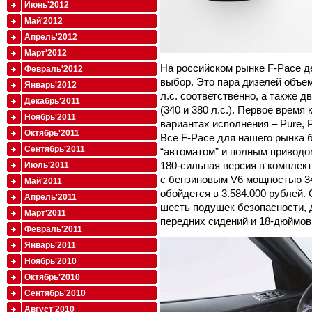
Июнь'2012
Май'2012
Апрель'2012
Март'2012
На российском рынке F-Pace д
Февраль'2012
выбор. Это пара дизелей объем
Январь'2012
л.с. соответственно, а также 
Декабрь'2011
(340 и 380 л.с.). Первое время
Ноябрь'2011
вариантах исполнения – Pure, Pres
Октябрь'2011
Все F-Pace для нашего рынка 
Сентябрь'2011
“автоматом” и полным приводо
180-сильная версия в комплект
Июль'2011
с бензиновым V6 мощностью 34
Май'2011
обойдется в 3.584.000 рублей
Апрель'2011
шесть подушек безопасности, 
Март'2011
передних сидений и 18-дюймов
Февраль'2011
Январь'2011
Ноябрь'2010
Октябрь'2010
Сентябрь'2010
Август'2010