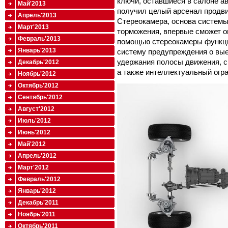
ключи, оставшиеся в салоне а
Май'2013
получил целый арсенал продв
Апрель'2013
Стереокамера, основа системы
Март'2013
торможения, впервые сможет 
Февраль'2013
помощью стереокамеры функци
Январь'2013
систему предупреждения о вые
удержания полосы движения, с
Декабрь'2012
а также интеллектуальный огра
Ноябрь'2012
Октябрь'2012
Сентябрь'2012
Август'2012
Июль'2012
Июнь'2012
Май'2012
Апрель'2012
Март'2012
Февраль'2012
Январь'2012
Декабрь'2011
Ноябрь'2011
Октябрь'2011