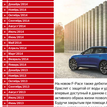
Декабрь'2014
Ноябрь'2014
Октябрь'2014
Сентябрь'2014
Август'2014
Июль'2014
Июнь'2014
Май'2014
Апрель'2014
Март'2014
Февраль'2014
Январь'2014
Декабрь'2013
Ноябрь'2013
Октябрь'2013
На новом F-Pace также дебютир
Сентябрь'2013
браслет с защитой от воды и у
Август'2013
впервые доступный в данном с
активного образа жизни позвол
Июль'2013
Будучи закрытым при помощи Ac
Июнь'2013