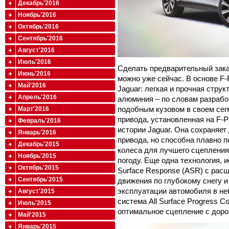
Декабрь'2016
Ноябрь'2016
Октябрь'2016
Сентябрь'2016
Август'2016
Июль'2016
Сделать предварительный зака
Июнь'2016
можно уже сейчас. В основе F
Май'2016
Jaguar: легкая и прочная струк
Апрель'2016
алюминия – по словам разрабо
подобным кузовом в своем сег
Март'2016
привода, установленная на F-
Февраль'2016
истории Jaguar. Она сохраняет
Январь'2016
привода, но способна плавно 
Декабрь'2015
колеса для лучшего сцепления
Ноябрь'2015
погоду. Еще одна технология, и
Октябрь'2015
Surface Response (ASR) с ра
Сентябрь'2015
движения по глубокому снегу и
эксплуатации автомобиля в не
Август'2015
система All Surface Progress 
Июль'2015
оптимальное сцепление с дорог
Май'2015
Январь'2015