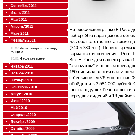
Сентябрь'2011
Июль'2011
Май'2011
Апрель'2011
На российском рынке F-Pace д
Март'2011
выбор. Это пара дизелей объем
Февраль'2011
л.с. соответственно, а также 
(340 и 380 л.с.). Первое время
15.02
Чагин завершил карьеру
гонщика
вариантах исполнения – Pure, Pres
15.02
И еще севернее
Все F-Pace для нашего рынка 
“автоматом” и полным приводо
Январь'2011
180-сильная версия в комплект
Ноябрь'2010
с бензиновым V6 мощностью 34
Октябрь'2010
обойдется в 3.584.000 рублей
Сентябрь'2010
шесть подушек безопасности, 
Август'2010
передних сидений и 18-дюймов
Июнь'2010
Май'2010
Февраль'2010
Декабрь'2009
Октябрь'2009