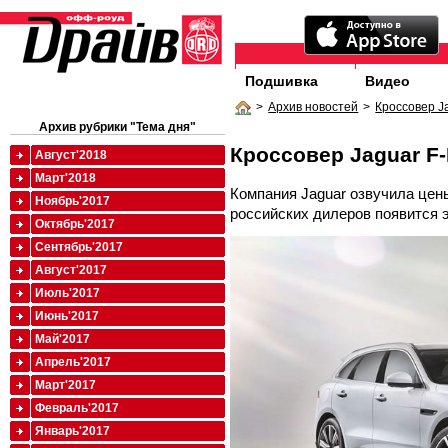
Подшивка
Видео
>
Архив новостей
>
Кроссовер J
Архив рубрики "Тема дня"
Кроссовер Jaguar F
Август'2018
Март'2018
Компания Jaguar озвучила цены
Ноябрь'2017
российских дилеров появится 
Октябрь'2017
Сентябрь'2017
Август'2017
Июль'2017
Июнь'2017
Май'2017
Апрель'2017
Март'2017
Февраль'2017
Январь'2017