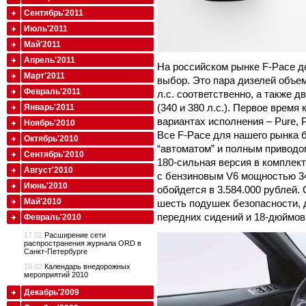
Сентябрь'2011
Июль'2011
Май'2011
Апрель'2011
На российском рынке F-Pace д
Март'2011
выбор. Это пара дизелей объем
Февраль'2011
л.с. соответственно, а также 
(340 и 380 л.с.). Первое время
Январь'2011
вариантах исполнения – Pure, Pres
Ноябрь'2010
Все F-Pace для нашего рынка 
Октябрь'2010
“автоматом” и полным приводо
Сентябрь'2010
180-сильная версия в комплект
Август'2010
с бензиновым V6 мощностью 34
Июнь'2010
обойдется в 3.584.000 рублей
Май'2010
шесть подушек безопасности, 
передних сидений и 18-дюймов
Февраль'2010
17.02
Расширение сети
распространения журнала ORD в
Санкт-Петербурге
10.02
Календарь внедорожных
мероприятий 2010
Декабрь'2009