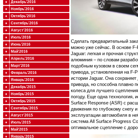
Декабрь'2016
Ноябрь'2016
Октябрь'2016
Сентябрь'2016
Август'2016
Июль'2016
Сделать предварительный зака
Июнь'2016
можно уже сейчас. В основе F
Май'2016
Jaguar: легкая и прочная струк
Апрель'2016
алюминия – по словам разрабо
подобным кузовом в своем сег
Март'2016
привода, установленная на F-
Февраль'2016
истории Jaguar. Она сохраняет
Январь'2016
привода, но способна плавно 
Декабрь'2015
колеса для лучшего сцепления
Ноябрь'2015
погоду. Еще одна технология, и
Октябрь'2015
Surface Response (ASR) с ра
Сентябрь'2015
движения по глубокому снегу и
эксплуатации автомобиля в не
Август'2015
система All Surface Progress 
Июль'2015
оптимальное сцепление с дорог
Май'2015
Январь'2015