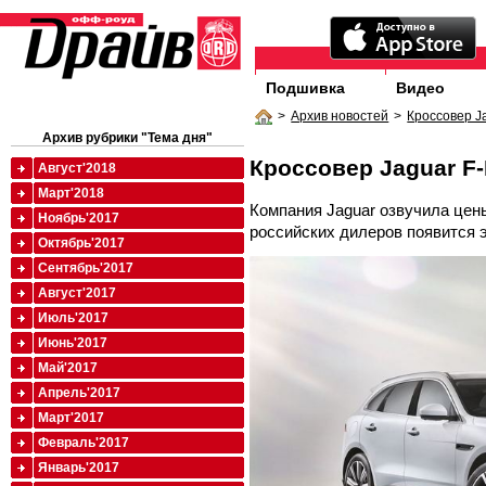
Подшивка
Видео
>
Архив новостей
>
Кроссовер J
Архив рубрики "Тема дня"
Кроссовер Jaguar F
Август'2018
Март'2018
Компания Jaguar озвучила цены
Ноябрь'2017
российских дилеров появится 
Октябрь'2017
Сентябрь'2017
Август'2017
Июль'2017
Июнь'2017
Май'2017
Апрель'2017
Март'2017
Февраль'2017
Январь'2017