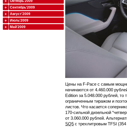
Октябрь'2009
Сентябрь'2009
Август'2009
Июль'2009
Май'2009
Цены на F-Pace с самым мощн
начинаются от 4.460.000 рублей
Edition за 5.048.000 рублей, т
ограниченным тиражом и поэто
листов. Что касается соперник
170-сильной дизельной “четве
от 3.060.000 рублей. Альтерна
SQ5
с трехлитровым TFSI (354 