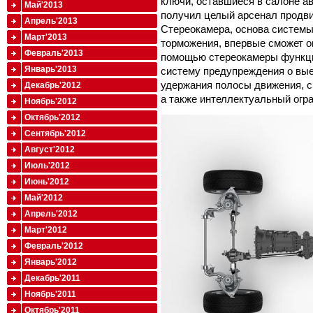
ключи, оставшиеся в салоне а
Май'2013
получил целый арсенал продв
Апрель'2013
Стереокамера, основа системы
Март'2013
торможения, впервые сможет 
Февраль'2013
помощью стереокамеры функци
Январь'2013
систему предупреждения о вые
удержания полосы движения, с
Декабрь'2012
а также интеллектуальный огра
Ноябрь'2012
Октябрь'2012
Сентябрь'2012
Август'2012
Июль'2012
Июнь'2012
Май'2012
Апрель'2012
Март'2012
Февраль'2012
Январь'2012
Декабрь'2011
Ноябрь'2011
Октябрь'2011