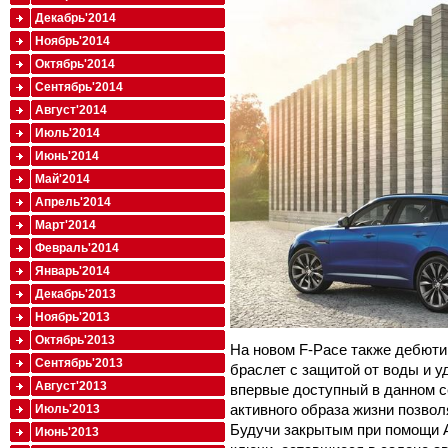
Декабрь'2014
Ноябрь'2014
Октябрь'2014
Сентябрь'2014
Август'2014
Июль'2014
Июнь'2014
Май'2014
Апрель'2014
Март'2014
Февраль'2014
Январь'2014
Декабрь'2013
Ноябрь'2013
Октябрь'2013
На новом F-Pace также дебютир
Сентябрь'2013
браслет с защитой от воды и у
Август'2013
впервые доступный в данном с
активного образа жизни позвол
Июль'2013
Будучи закрытым при помощи Ac
Июнь'2013