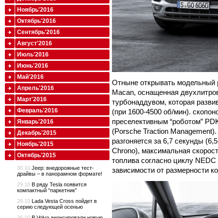
Ноябрь'2016
Октябрь'2016
Сентябрь'2016
Август'2016
Июль'2016
Июнь'2016
Май'2016
Отныне открывать модельный р
Апрель'2016
Macan, оснащенная двухлитров
Март'2016
турбонаддувом, которая развив
Февраль'2016
(при 1600-4500 об/мин). скопо
преселективным “роботом” PDK
Январь'2016
(Porsche Traction Management)
Декабрь'2015
разгоняется за 6,7 секунды (6
Ноябрь'2015
Chrono), максимальная скорост
Октябрь'2015
топлива согласно циклу NEDC с
30.10
Jeep: внедорожные тест-
зависимости от размерности к
драйвы – в панорамном формате!
29.10
В ряду Tesla появится
компактный “паркетник”
28.10
Lada Vesta Cross пойдет в
серию следующей осенью
26.10
В Volvo анонсировали новую