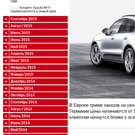
года
01.10
Концепт Suzuki iM-4
перевоплотится в новый Ignis
Сентябрь'2015
Август'2015
Июль'2015
Июнь'2015
Май'2015
Апрель'2015
Март'2015
Февраль'2015
Январь'2015
Декабрь'2014
Ноябрь'2014
Октябрь'2014
Сентябрь'2014
В Европе прием заказов на на
Август'2014
Германии цены начинаются от 
Июль'2014
клиентам начнутся ближе к осе
Июнь'2014
Май'2014