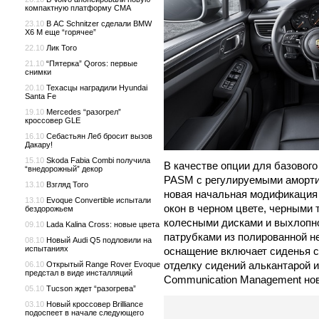
компактную платформу CMA
23.10
В AC Schnitzer сделали BMW
X6 M еще “горячее”
22.10
Лик Toro
21.10
“Пятерка” Qoros: первые
снимки
20.10
Техасцы наградили Hyundai
Santa Fe
19.10
Mercedes “разогрел”
кроссовер GLE
16.10
Себастьян Леб бросит вызов
Дакару!
15.10
Skoda Fabia Combi получила
В качестве опции для базовог
“внедорожный” декор
PASM с регулируемыми аморти
13.10
Взгляд Toro
новая начальная модификация
13.10
Evoque Convertible испытали
окон в черном цвете, черными
бездорожьем
колесными дисками и выхлопн
09.10
Lada Kalina Cross: новые цвета
патрубками из полированной 
08.10
Новый Audi Q5 подловили на
испытаниях
оснащение включает сиденья с
отделку сидений алькантарой 
06.10
Открытый Range Rover Evoque
предстал в виде инсталляций
Communication Management нов
05.10
Tucson ждет “разогрева”
03.10
Новый кроссовер Brilliance
подоспеет в начале следующего