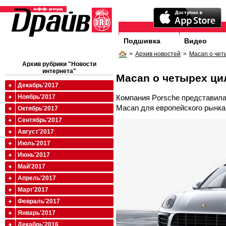
Подшивка
Видео
>
Архив новостей
>
Macan о чет
Архив рубрики "Новости
интернета"
Macan о четырех ци
Декабрь'2017
Компания Porsche представил
Ноябрь'2017
Macan для европейского рынка
Октябрь'2017
Сентябрь'2017
Август'2017
Июль'2017
Июнь'2017
Май'2017
Апрель'2017
Март'2017
Февраль'2017
Январь'2017
Декабрь'2016