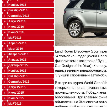
Ноябрь'2016
Октябрь'2016
Сентябрь'2016
Август'2016
Июль'2016
Июнь'2016
Май'2016
Апрель'2016
Март'2016
Land Rover Discovery Sport пр
Февраль'2016
“Автомобиль года” (World Car o
Январь'2016
финалистом в категории “Лучш
Декабрь'2015
Car Design of the Year). К слов
единственным внедорожником, 
Ноябрь'2015
“Лучший спортивный автомобиль
Октябрь'2015
Сентябрь'2015
В жюри конкурса World Car of t
Август'2015
которых является признанным 
промышленности. Победители 
Июль'2015
голосования. Три главных фина
Июнь'2015
объявлены на Женевском автос
Май'2015
победителей станут известны 