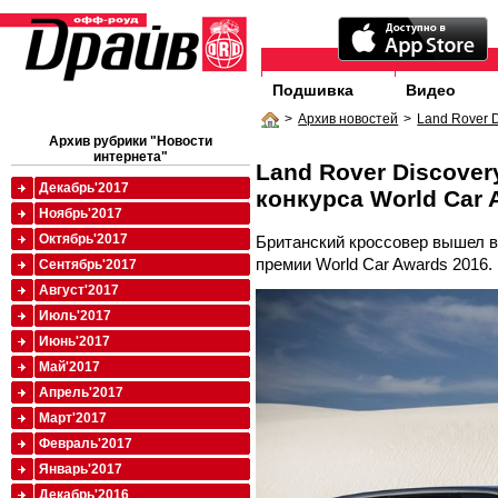
Подшивка
Видео
>
Архив новостей
>
Land Rover D
Архив рубрики "Новости
интернета"
Land Rover Discover
Декабрь'2017
конкурса World Car 
Ноябрь'2017
Октябрь'2017
Британский кроссовер вышел 
премии World Car Awards 2016.
Сентябрь'2017
Август'2017
Июль'2017
Июнь'2017
Май'2017
Апрель'2017
Март'2017
Февраль'2017
Январь'2017
Декабрь'2016