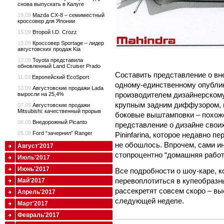
снова выпускать в Калуге
19.09
Mazda CX-8 – семиместный
кроссовер для Японии
15.09
Второй I.D. Crozz
13.09
Кроссовер Sportage – лидер
августовских продаж Kia
12.09
Toyota представила
обновленный Land Cruiser Prado
Составить представление о вн
11.09
Европейский EcoSport
одному-единственному опубли
10.09
Августовские продажи Lada
производителем дизайнерскому
выросли на 25,4%
крупным задним диффузором, 
07.09
Августовские продажи
Mitsubishi: качественный прорыв
боковые выштамповки – похоже
06.09
Внедорожный Picanto
представление о дизайне свои
05.09
Ford “зачернил” Ranger
Pininfarina, которое недавно п
не обошлось. Впрочем, сами ин
Август'2017
стопроцентно “домашняя работ
Июль'2017
Июнь'2017
Все подробности о шоу-каре, 
перевоплотиться в купеобразн
Май'2017
рассекретят совсем скоро – вы
Апрель'2017
следующей неделе.
Март'2017
Февраль'2017