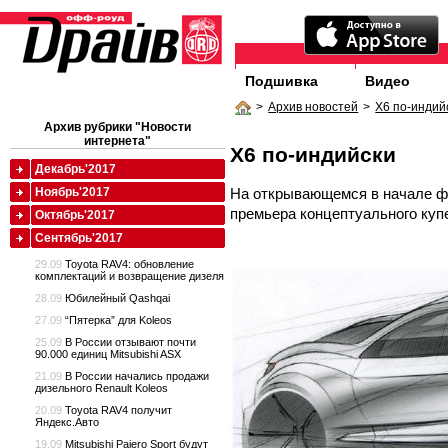
Подшивка
Видео
>
Архив новостей
>
X6 по-индий
Архив рубрики "Новости
интернета"
X6 по-индийски
Декабрь'2017
На открывающемся в начале ф
Ноябрь'2017
премьера концептуального куп
Октябрь'2017
Сентябрь'2017
29.09
Toyota RAV4: обновление
комплектаций и возвращение дизеля
28.09
Юбилейный Qashqai
27.09
“Пятерка” для Koleos
25.09
В России отзывают почти
90.000 единиц Mitsubishi ASX
21.09
В России начались продажи
дизельного Renault Koleos
20.09
Toyota RAV4 получит
Яндекс.Авто
19.09
Mitsubishi Pajero Sport будут