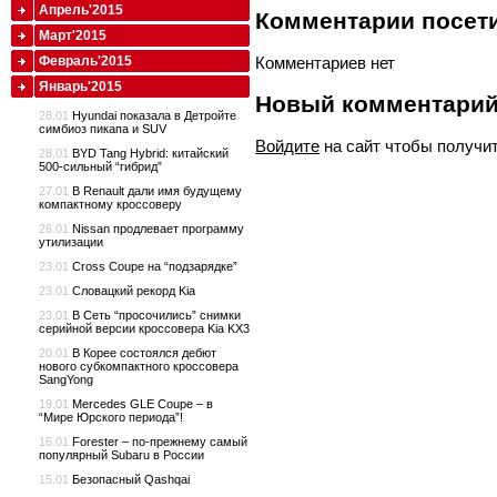
Апрель'2015
Комментарии посети
Март'2015
Февраль'2015
Комментариев нет
Январь'2015
Новый комментари
28.01
Hyundai показала в Детройте
симбиоз пикапа и SUV
Войдите
на сайт чтобы получи
28.01
BYD Tang Hybrid: китайский
500-сильный “гибрид”
27.01
В Renault дали имя будущему
компактному кроссоверу
26.01
Nissan продлевает программу
утилизации
23.01
Cross Coupe на “подзарядке”
23.01
Словацкий рекорд Kia
23.01
В Сеть “просочились” снимки
серийной версии кроссовера Kia KX3
20.01
В Корее состоялся дебют
нового субкомпактного кроссовера
SangYong
19.01
Mercedes GLE Coupe – в
“Мире Юрского периода”!
16.01
Forester – по-прежнему самый
популярный Subaru в России
15.01
Безопасный Qashqai