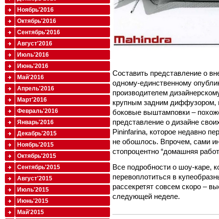
Ноябрь'2016
Октябрь'2016
Сентябрь'2016
Август'2016
Июль'2016
Июнь'2016
Составить представление о вн
Май'2016
одному-единственному опубли
Апрель'2016
производителем дизайнерскому
Март'2016
крупным задним диффузором, 
Февраль'2016
боковые выштамповки – похоже
представление о дизайне свои
Январь'2016
Pininfarina, которое недавно п
Декабрь'2015
не обошлось. Впрочем, сами ин
Ноябрь'2015
стопроцентно “домашняя работ
Октябрь'2015
Все подробности о шоу-каре, 
Сентябрь'2015
перевоплотиться в купеобразн
Август'2015
рассекретят совсем скоро – вы
Июль'2015
следующей неделе.
Июнь'2015
Май'2015