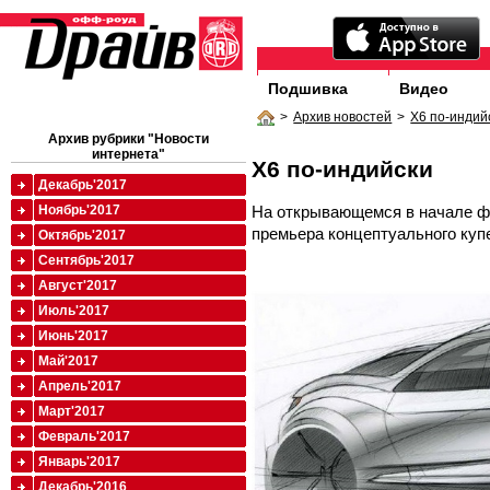
Подшивка
Видео
>
Архив новостей
>
X6 по-индий
Архив рубрики "Новости
интернета"
X6 по-индийски
Декабрь'2017
На открывающемся в начале ф
Ноябрь'2017
премьера концептуального куп
Октябрь'2017
Сентябрь'2017
Август'2017
Июль'2017
Июнь'2017
Май'2017
Апрель'2017
Март'2017
Февраль'2017
Январь'2017
Декабрь'2016