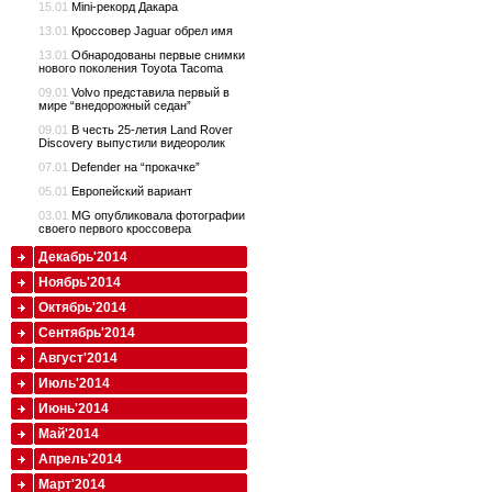
15.01
Mini-рекорд Дакара
13.01
Кроссовер Jaguar обрел имя
13.01
Обнародованы первые снимки
нового поколения Toyota Tacoma
09.01
Volvo представила первый в
мире “внедорожный седан”
09.01
В честь 25-летия Land Rover
Discovery выпустили видеоролик
07.01
Defender на “прокачке”
05.01
Европейский вариант
03.01
MG опубликовала фотографии
своего первого кроссовера
Декабрь'2014
Ноябрь'2014
Октябрь'2014
Сентябрь'2014
Август'2014
Июль'2014
Июнь'2014
Май'2014
Апрель'2014
Март'2014