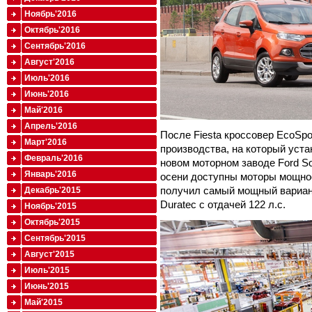
Ноябрь'2016
Октябрь'2016
Сентябрь'2016
Август'2016
Июль'2016
Июнь'2016
Май'2016
Апрель'2016
После Fiesta кроссовер EcoSpo
Март'2016
производства, на который уст
Февраль'2016
новом моторном заводе Ford Sol
Январь'2016
осени доступны моторы мощност
получил самый мощный вариант
Декабрь'2015
Duratec с отдачей 122 л.с.
Ноябрь'2015
Октябрь'2015
Сентябрь'2015
Август'2015
Июль'2015
Июнь'2015
Май'2015