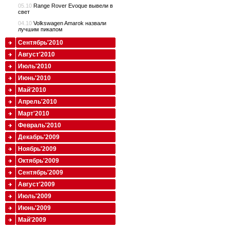
05.10
Range Rover Evoque вывели в
свет
04.10
Volkswagen Amarok назвали
лучшим пикапом
Сентябрь'2010
Август'2010
Июль'2010
Июнь'2010
Май'2010
Апрель'2010
Март'2010
Февраль'2010
Декабрь'2009
Ноябрь'2009
Октябрь'2009
Сентябрь'2009
Август'2009
Июль'2009
Июнь'2009
Май'2009