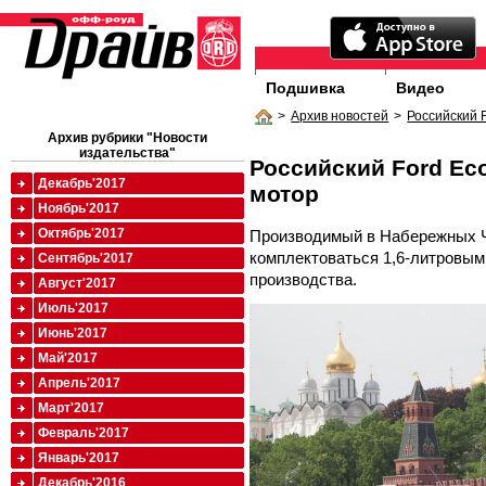
Подшивка
Видео
>
Архив новостей
>
Российский 
Архив рубрики "Новости
издательства"
Российский Ford Ec
Декабрь'2017
мотор
Ноябрь'2017
Октябрь'2017
Производимый в Набережных Че
комплектоваться 1,6-литровым
Сентябрь'2017
производства.
Август'2017
Июль'2017
Июнь'2017
Май'2017
Апрель'2017
Март'2017
Февраль'2017
Январь'2017
Декабрь'2016