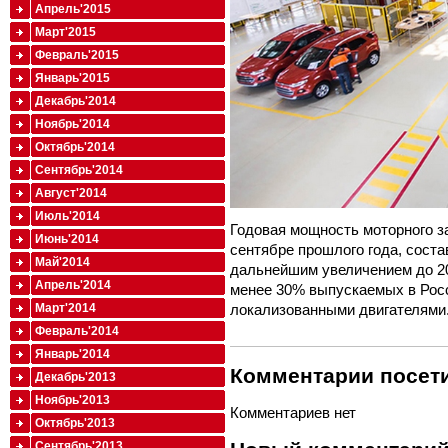
Апрель'2015
Март'2015
Февраль'2015
Январь'2015
Декабрь'2014
Ноябрь'2014
Октябрь'2014
Сентябрь'2014
Август'2014
Июль'2014
Годовая мощность моторного за
Июнь'2014
сентябре прошлого года, соста
Май'2014
дальнейшим увеличением до 200
Апрель'2014
менее 30% выпускаемых в Рос
локализованными двигателями
Март'2014
Февраль'2014
Январь'2014
Комментарии посети
Декабрь'2013
Ноябрь'2013
Комментариев нет
Октябрь'2013
Сентябрь'2013