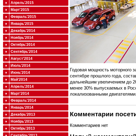
Апрель'2015
Март'2015
Февраль'2015
Январь'2015
Декабрь'2014
Ноябрь'2014
Октябрь'2014
Сентябрь'2014
Август'2014
Июль'2014
Годовая мощность моторного за
Июнь'2014
сентябре прошлого года, соста
Май'2014
дальнейшим увеличением до 200
Апрель'2014
менее 30% выпускаемых в Рос
локализованными двигателями
Март'2014
Февраль'2014
Январь'2014
Комментарии посети
Декабрь'2013
Ноябрь'2013
Комментариев нет
Октябрь'2013
Сентябрь'2013