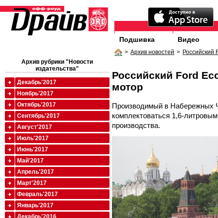
Подшивка
Видео
>
Архив новостей
>
Российский 
Архив рубрики "Новости
издательства"
Российский Ford Ec
Декабрь'2017
мотор
Ноябрь'2017
Октябрь'2017
Производимый в Набережных Че
комплектоваться 1,6-литровым
Сентябрь'2017
производства.
Август'2017
Июль'2017
Июнь'2017
Май'2017
Апрель'2017
Март'2017
Февраль'2017
Январь'2017
Декабрь'2016