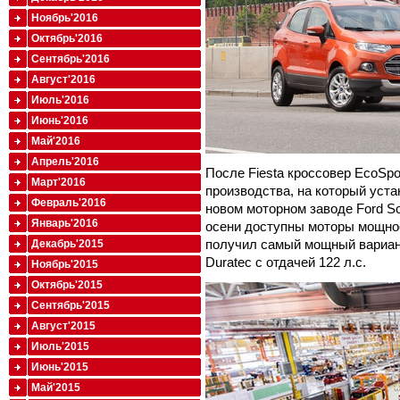
Ноябрь'2016
Октябрь'2016
Сентябрь'2016
Август'2016
Июль'2016
Июнь'2016
Май'2016
Апрель'2016
После Fiesta кроссовер EcoSpo
Март'2016
производства, на который уст
Февраль'2016
новом моторном заводе Ford Sol
Январь'2016
осени доступны моторы мощност
получил самый мощный вариант
Декабрь'2015
Duratec с отдачей 122 л.с.
Ноябрь'2015
Октябрь'2015
Сентябрь'2015
Август'2015
Июль'2015
Июнь'2015
Май'2015