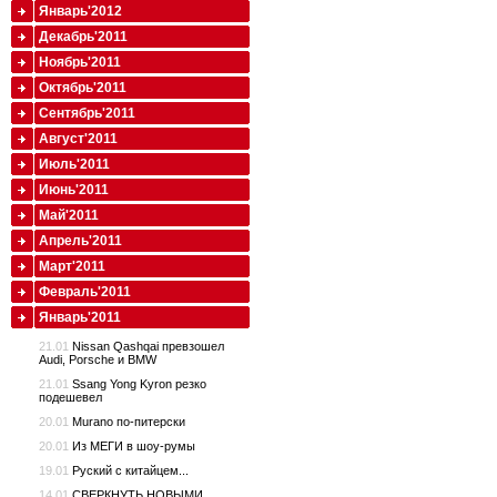
Январь'2012
Декабрь'2011
Ноябрь'2011
Октябрь'2011
Сентябрь'2011
Август'2011
Июль'2011
Июнь'2011
Май'2011
Апрель'2011
Март'2011
Февраль'2011
Январь'2011
21.01
Nissan Qashqai превзошел
Audi, Porsche и BMW
21.01
Ssang Yong Kyron резко
подешевел
20.01
Murano по-питерски
20.01
Из МЕГИ в шоу-румы
19.01
Руский с китайцем...
14.01
СВЕРКНУТЬ НОВЫМИ