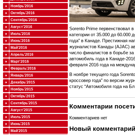
Ноябрь'2016
Октябрь'2016
Сентябрь'2016
Август'2016
Sorento Prime первенствовал в
Июль'2016
категории от 35.000 до 60.000
года” в Канаде. Престижная н
Июнь'2016
журналистов Канады (AJAC) ав
Май'2016
число финалистов в борьбе за
Апрель'2016
автомобиль года в Канаде-2016
Март'2016
февраля 2016 года на междуна
Февраль'2016
В ноябре текущего года Sorent
Январь'2016
кроссовер года” по версии жур
Декабрь'2015
статус “Автомобиля года на Бл
Ноябрь'2015
Октябрь'2015
Сентябрь'2015
Комментарии посети
Август'2015
Июль'2015
Комментариев нет
Июнь'2015
Новый комментари
Май'2015