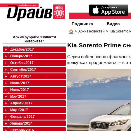
Подшивка
Видео
>
Архив новостей
>
Kia Sorento
Архив рубрики "Новости
интернета"
Kia Sorento Prime с
Декабрь'2017
Серия побед нового флагманск
Ноябрь'2017
конкурсах продолжается – в эт
Октябрь'2017
Сентябрь'2017
Август'2017
Июль'2017
Июнь'2017
Май'2017
Апрель'2017
Март'2017
Февраль'2017
Январь'2017
Декабрь'2016