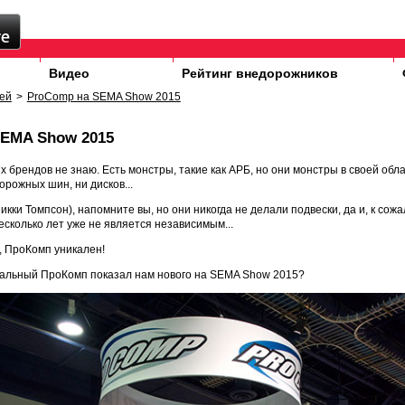
Видео
Рейтинг внедорожников
ей
>
ProComp на SEMA Show 2015
SEMA Show 2015
их брендов не знаю. Есть монстры, такие как АРБ, но они монстры в своей обла
орожных шин, ни дисков...
кки Томпсон), напомните вы, но они никогда не делали подвески, да и, к сожа
сколько лет уже не является независимым...
ти, ПроКомп уникален!
икальный ПроКомп показал нам нового на SEMA Show 2015?