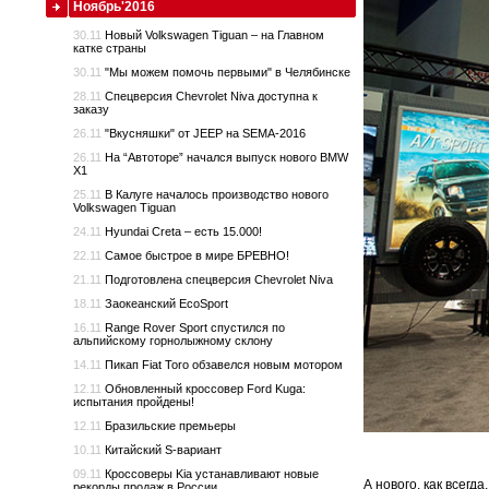
Ноябрь'2016
30.11
Новый Volkswagen Tiguan – на Главном
катке страны
30.11
"Мы можем помочь первыми" в Челябинске
28.11
Спецверсия Chevrolet Niva доступна к
заказу
26.11
"Вкусняшки" от JEEP на SEMA-2016
26.11
На “Автоторе” начался выпуск нового BMW
X1
25.11
В Калуге началось производство нового
Volkswagen Tiguan
24.11
Hyundai Creta – есть 15.000!
22.11
Самое быстрое в мире БРЕВНО!
21.11
Подготовлена спецверсия Chevrolet Niva
18.11
Заокеанский EcoSport
16.11
Range Rover Sport спустился по
альпийскому горнолыжному склону
14.11
Пикап Fiat Toro обзавелся новым мотором
12.11
Обновленный кроссовер Ford Kuga:
испытания пройдены!
12.11
Бразильские премьеры
10.11
Китайский S-вариант
09.11
Кроссоверы Kia устанавливают новые
А нового, как всегда
рекорды продаж в России