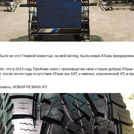
было не это! Главной новостью, на мой взгляд, была новая АТшка (внедорожна
мнят, что в 2014 году, ПроКомп снял с производства свою старую добрую АТшку
т, после почти года отсутствия АТшки (не XAT, а именно, классической АТ) в 
..
ловать, НОВАЯ РЕЗИНА АТ!