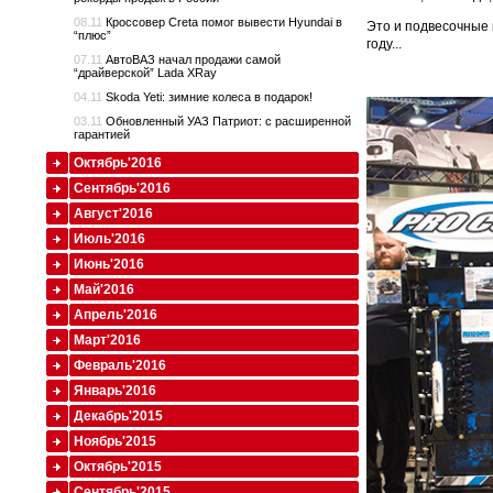
08.11
Кроссовер Creta помог вывести Hyundai в
Это и подвесочные 
“плюс”
году...
07.11
АвтоВАЗ начал продажи самой
“драйверской” Lada XRay
04.11
Skoda Yeti: зимние колеса в подарок!
03.11
Обновленный УАЗ Патриот: с расширенной
гарантией
Октябрь'2016
Сентябрь'2016
Август'2016
Июль'2016
Июнь'2016
Май'2016
Апрель'2016
Март'2016
Февраль'2016
Январь'2016
Декабрь'2015
Ноябрь'2015
Октябрь'2015
Сентябрь'2015