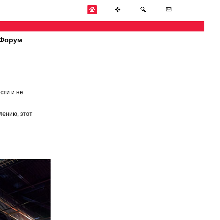
Форум
сти и не
лению, этот