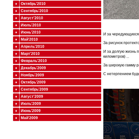
Октябрь'2010
Сентябрь'2010
Август'2010
Июль'2010
Июнь'2010
И за чередующуюся 
Май'2010
За рисунок протект
Апрель'2010
И за долгую жизнь 
Март'2010
километров) ...
Февраль'2010
За широкую гамму ра
Декабрь'2009
С нетерпением буде
Ноябрь'2009
Октябрь'2009
Сентябрь'2009
Август'2009
Июль'2009
Июнь'2009
Май'2009