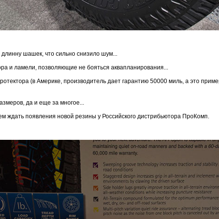
длинну шашек, что сильно снизило шум...
ора и ламели, позволяющие не бояться аквапланирования...
протектора (в Америке, производитель дает гарантию 50000 миль, а это прим
змеров, да и еще за многое...
м ждать появления новой резины у Российского дистрибьютора ПроКомп.