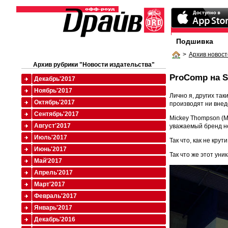
Подшивка
>
Архив новост
Архив рубрики "Новости издательства"
ProComp на 
Декабрь'2017
Ноябрь'2017
Лично я, других так
Октябрь'2017
производят ни внед
Сентябрь'2017
Mickey Thompson (Ми
Август'2017
уважаемый бренд не
Июль'2017
Так что, как не кру
Июнь'2017
Так что же этот ун
Май'2017
Апрель'2017
Март'2017
Февраль'2017
Январь'2017
Декабрь'2016