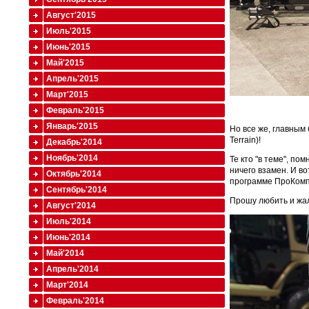
Август'2015
Июль'2015
Июнь'2015
Май'2015
Апрель'2015
Март'2015
Февраль'2015
Январь'2015
Но все же, главным 
Terrain)!
Декабрь'2014
Ноябрь'2014
Те кто "в теме", по
ничего взамен. И во
Октябрь'2014
программе ПроКомп.
Сентябрь'2014
Прошу любить и жа
Август'2014
Июль'2014
Июнь'2014
Май'2014
Апрель'2014
Март'2014
Февраль'2014