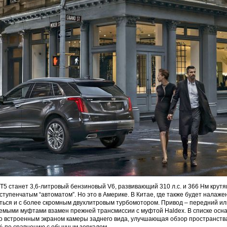
5 станет 3,6-литровый бензиновый V6, развивающий 310 л.с. и 366 Нм крут
тупенчатым “автоматом”. Но это в Америке. В Китае, где также будет налажен
ться и с более скромным двухлитровым турбомотором. Привод – передний ил
емыми муфтами взамен прежней трансмиссии с муфтой Haldex. В списке осн
о встроенным экраном камеры заднего вида, улучшающая обзор пространств