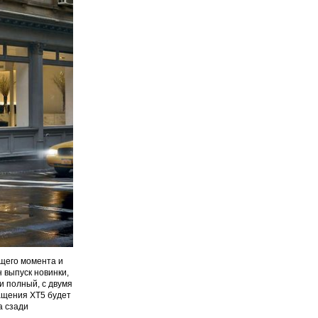
ящего момента и
 выпуск новинки,
и полный, с двумя
ащения XT5 будет
а сзади