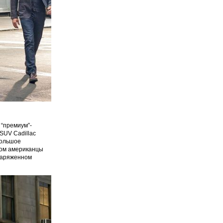
“премиум”-
SUV Cadillac
большое
этом американцы
снаряженном