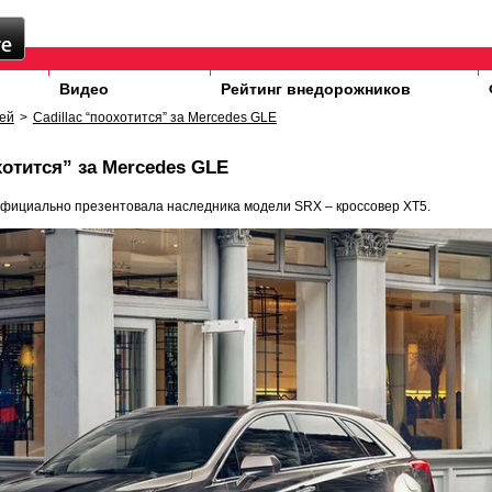
Видео
Рейтинг внедорожников
ей
>
Cadillac “поохотится” за Mercedes GLE
хотится” за Mercedes GLE
официально презентовала наследника модели SRX – кроссовер XT5.