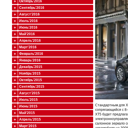
Октябрь'2016
Сентябрь'2016
Август'2016
Июль'2016
Июнь'2016
Май'2016
Апрель'2016
Март'2016
Февраль'2016
Январь'2016
Декабрь'2015
Ноябрь'2015
Октябрь'2015
Сентябрь'2015
Август'2015
Июль'2015
Стандартным для XT
Июнь'2015
сопрягающийся с 8-с
Май'2015
XT5 будет предлага
электронноуправля
Апрель'2015
салонное зеркало с
Март'2015