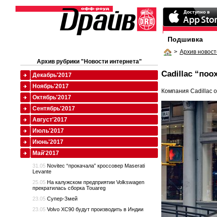
Подшивка
>
Архив новост
Архив рубрики "Новости интернета"
Cadillac “поо
Декабрь'2017
Ноябрь'2017
Компания Cadillac 
Октябрь'2017
Сентябрь'2017
Август'2017
Июль'2017
Июнь'2017
Май'2017
31.05
Novitec “прокачала” кроссовер Maserati
Levante
25.05
На калужском предприятии Volkswagen
прекратилась сборка Touareg
23.05
Супер-Змей
23.05
Volvo XC90 будут производить в Индии