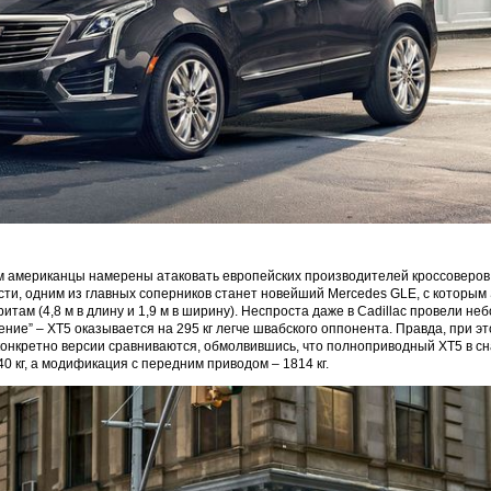
 американцы намерены атаковать европейских производителей кроссоверов 
ости, одним из главных соперников станет новейший Mercedes GLE, с которым 
итам (4,8 м в длину и 1,9 м в ширину). Неспроста даже в Cadillac провели не
ение” – XT5 оказывается на 295 кг легче швабского оппонента. Правда, при 
 конкретно версии сравниваются, обмолвившись, что полноприводный XT5 в 
0 кг, а модификация с передним приводом – 1814 кг.