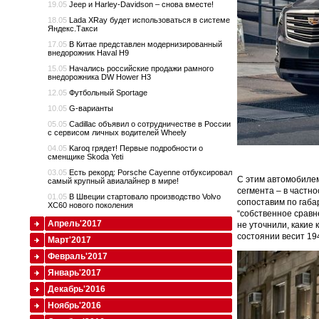
19.05
Jeep и Harley-Davidson – снова вместе!
18.05
Lada XRay будет использоваться в системе
Яндекс.Такси
17.05
В Китае представлен модернизированный
внедорожник Haval H9
15.05
Начались российские продажи рамного
внедорожника DW Hower H3
12.05
Футбольный Sportage
10.05
G-варианты
05.05
Cadillac объявил о сотрудничестве в России
с сервисом личных водителей Wheely
04.05
Karoq грядет! Первые подробности о
сменщике Skoda Yeti
03.05
Есть рекорд: Porsche Cayenne отбуксировал
C этим автомобилем
самый крупный авиалайнер в мире!
сегмента – в частн
01.05
В Швеции стартовало производство Volvo
сопоставим по габар
XC60 нового поколения
“собственное сравн
Апрель'2017
не уточнили, какие
состоянии весит 194
Март'2017
Февраль'2017
Январь'2017
Декабрь'2016
Ноябрь'2016