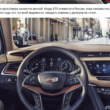
о кроссовера начнется весной. Когда XT5 появится в России, пока неизвестно
 года это, по всей видимости, ожидать новинку у дилеров не стоит.