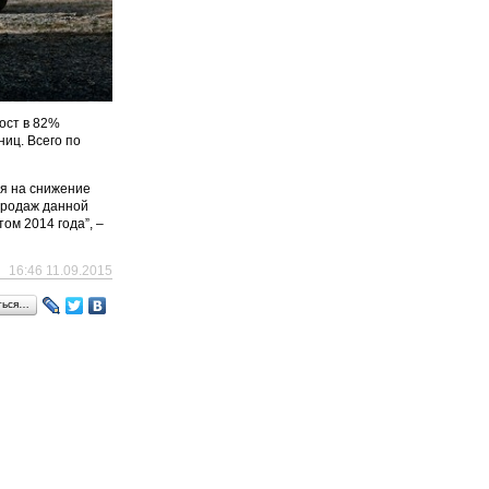
рост в 82%
ниц. Всего по
ря на снижение
продаж данной
ом 2014 года”, –
16:46 11.09.2015
ться…