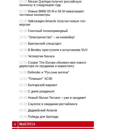
24.06
Nissan Qashqai получит российскую
прописку в следующем году
23.06
Новые BMW X5 M и X6 M наматывают
тестовые километры
22.06
Volkswagen Amarok получил новую топ-
версию
22.06
Гоночный полноприводный
19.06
“Электричество” – на конвейер!
18.06
Британский спецотдел
16.06
В Bentley приступили к испытаниям SUV
13.06
Четвертая Navara
12.06
Cooper Tire Europe объявил имя нового
директора по продажам и маркетингу
11.06
Defender и “Русские витязи”
10.06
“Планшет” XC90
09.06
Болгарский вариант
06.06
С днем рожденья!
06.06
Новый Nissan Terrano – уже в продаже!
05.06
Cayenne в ожидании рестайлинга
04.06
Диджейский Amarok
02.06
Победа для Sportage
Май'2014