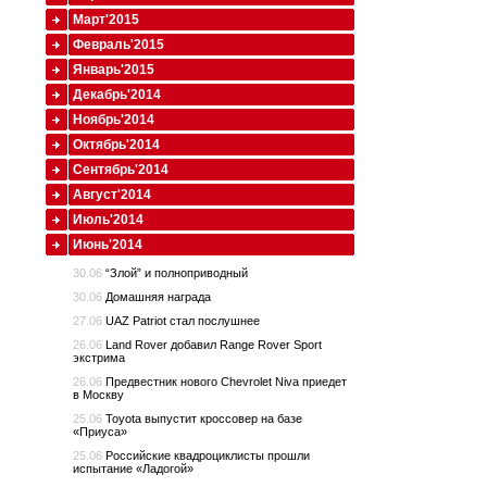
Март'2015
Февраль'2015
Январь'2015
Декабрь'2014
Ноябрь'2014
Октябрь'2014
Сентябрь'2014
Август'2014
Июль'2014
Июнь'2014
30.06
“Злой” и полноприводный
30.06
Домашняя награда
27.06
UAZ Patriot стал послушнее
26.06
Land Rover добавил Range Rover Sport
экстрима
26.06
Предвестник нового Chevrolet Niva приедет
в Москву
25.06
Toyota выпустит кроссовер на базе
«Приуса»
25.06
Российские квадроциклисты прошли
испытание «Ладогой»