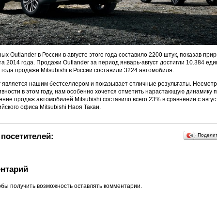
х Outlander в России в августе этого года составило 2200 штук, показав при
а 2014 года. Продажи Outlander за период январь-август достигли 10.384 еди
 года продажи Mitsubishi в России составили 3224 автомобиля.
der является нашим бестселлером и показывает отличные результаты. Несмот
ивности в этом году, нам особенно хочется отметить нарастающую динамику 
ние продаж автомобилей Mitsubishi составило всего 23% в сравнении с август
йского офиса Mitsubishi Наоя Такаи.
посетителей:
Подели
нтарий
обы получить возможность оставлять комментарии.