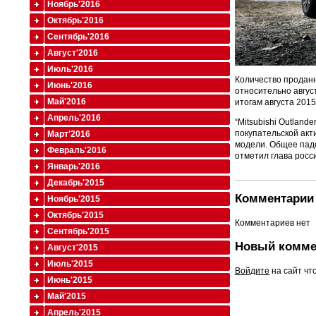
Ноябрь'2016
Октябрь'2016
Сентябрь'2016
Август'2016
Июль'2016
Количество проданны
Июнь'2016
относительно август
Май'2016
итогам августа 2015
Апрель'2016
“Mitsubishi Outlan
покупательской акт
Март'2016
модели. Общее паде
Февраль'2016
отметил глава росси
Январь'2016
Декабрь'2015
Комментарии 
Ноябрь'2015
Октябрь'2015
Комментариев нет
Сентябрь'2015
Новый комме
Август'2015
Июль'2015
Войдите
на сайт чт
Июнь'2015
Май'2015
Апрель'2015