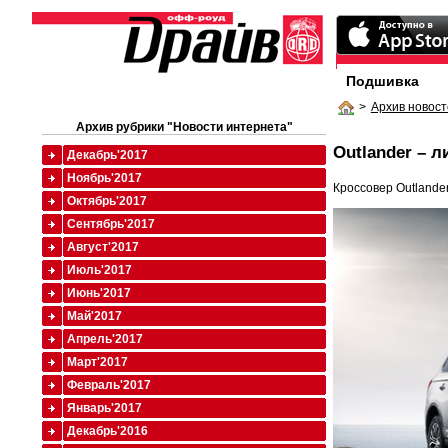
Подшивка
>
Архив новост
Архив рубрики "Новости интернета"
Outlander – л
Декабрь'2017
Ноябрь'2017
Кроссовер Outlander
Октябрь'2017
Сентябрь'2017
Август'2017
Июль'2017
Июнь'2017
Май'2017
Апрель'2017
Март'2017
Февраль'2017
Январь'2017
Декабрь'2016