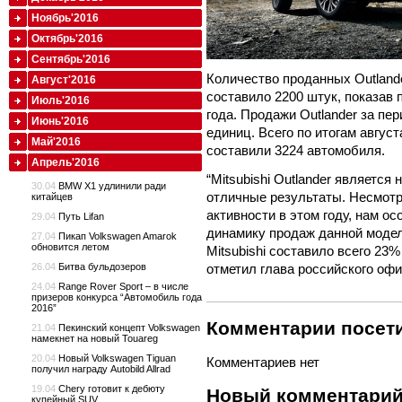
Ноябрь'2016
Октябрь'2016
Сентябрь'2016
Количество проданных Outlande
Август'2016
составило 2200 штук, показав 
Июль'2016
года. Продажи Outlander за пер
Июнь'2016
единиц. Всего по итогам август
Май'2016
составили 3224 автомобиля.
Апрель'2016
“Mitsubishi Outlander являетс
30.04
BMW X1 удлинили ради
отличные результаты. Несмотр
китайцев
активности в этом году, нам о
29.04
Путь Lifan
динамику продаж данной моде
27.04
Пикап Volkswagen Amarok
обновится летом
Mitsubishi составило всего 23%
26.04
Битва бульдозеров
отметил глава российского офис
24.04
Range Rover Sport – в числе
призеров конкурса “Автомобиль года
2016”
Комментарии посети
21.04
Пекинский концепт Volkswagen
намекнет на новый Touareg
20.04
Новый Volkswagen Tiguan
Комментариев нет
получил награду Autobild Allrad
19.04
Chery готовит к дебюту
Новый комментари
купейный SUV