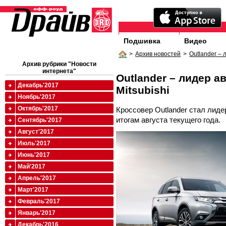
Подшивка
Видео
>
Архив новостей
>
Outlander – 
Архив рубрики "Новости
интернета"
Outlander – лидер а
Декабрь'2017
Mitsubishi
Ноябрь'2017
Октябрь'2017
Кроссовер Outlander стал лиде
итогам августа текущего года.
Сентябрь'2017
Август'2017
Июль'2017
Июнь'2017
Май'2017
Апрель'2017
Март'2017
Февраль'2017
Январь'2017
Декабрь'2016