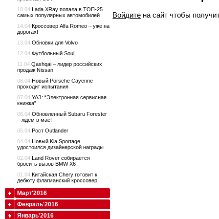
18.04
Lada XRay попала в ТОП-25
Войдите
на сайт чтобы получи
самых популярных автомобилей
14.04
Кроссовер Alfa Romeo – уже на
дорогах!
13.04
Обновки для Volvo
12.04
Футбольный Soul
11.04
Qashqai – лидер российских
продаж Nissan
08.04
Новый Porsche Cayenne
проходит испытания
07.04
УАЗ: “Электронная сервисная
книжка”
06.04
Обновленный Subaru Forester
– ждем в мае!
05.04
Рост Outlander
04.04
Новый Kia Sportage
удостоился дизайнерской награды
02.04
Land Rover собирается
бросить вызов BMW X6
01.04
Китайская Chery готовит к
дебюту флагманский кроссовер
Март'2016
Февраль'2016
Январь'2016