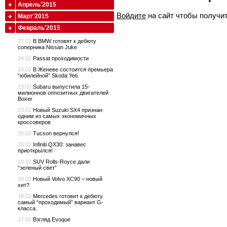
Апрель'2015
Войдите
на сайт чтобы получи
Март'2015
Февраль'2015
27.02
В BMW готовят к дебюту
соперника Nissan Juke
24.02
Passat проходимости
24.02
В Женеве состоится премьера
“юбилейной” Skoda Yeti
23.02
Subaru выпустила 15-
милионнов оппозитных двигателей
Boxer
23.02
Новый Suzuki SX4 признан
одним из самых экономичных
кроссоверов
20.02
Tucson вернулся!
20.02
Infiniti QX30: занавес
приоткрылся!
19.02
SUV Rolls-Royce дали
“зеленый свет”
19.02
Новый Volvo XC90 – новый
хит?
18.02
Mercedes готовит к дебюту
самый “проходимый” вариант G-
класса.
17.02
Взгляд Evoque