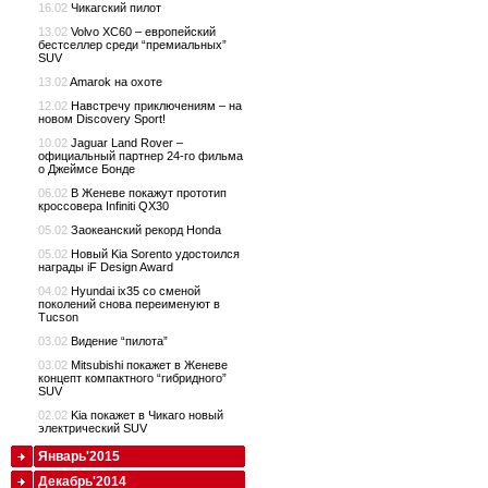
16.02
Чикагский пилот
13.02
Volvo XC60 – европейский
бестселлер среди “премиальных”
SUV
13.02
Amarok на охоте
12.02
Навстречу приключениям – на
новом Discovery Sport!
10.02
Jaguar Land Rover –
официальный партнер 24-го фильма
о Джеймсе Бонде
06.02
В Женеве покажут прототип
кроссовера Infiniti QX30
05.02
Заокеанский рекорд Honda
05.02
Новый Kia Sorento удостоился
награды iF Design Award
04.02
Hyundai ix35 со сменой
поколений снова переименуют в
Tucson
03.02
Видение “пилота”
03.02
Mitsubishi покажет в Женеве
концепт компактного “гибридного”
SUV
02.02
Kia покажет в Чикаго новый
электрический SUV
Январь'2015
Декабрь'2014