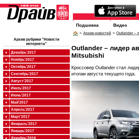
Подшивка
Видео
>
Архив новостей
>
Outlander – 
Архив рубрики "Новости
интернета"
Outlander – лидер а
Декабрь'2017
Mitsubishi
Ноябрь'2017
Октябрь'2017
Кроссовер Outlander стал лиде
итогам августа текущего года.
Сентябрь'2017
Август'2017
Июль'2017
Июнь'2017
Май'2017
Апрель'2017
Март'2017
Февраль'2017
Январь'2017
Декабрь'2016