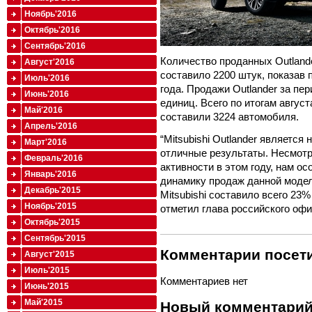
Ноябрь'2016
Октябрь'2016
Сентябрь'2016
Количество проданных Outlande
Август'2016
составило 2200 штук, показав 
Июль'2016
года. Продажи Outlander за пер
Июнь'2016
единиц. Всего по итогам август
Май'2016
составили 3224 автомобиля.
Апрель'2016
“Mitsubishi Outlander являетс
Март'2016
отличные результаты. Несмотр
Февраль'2016
активности в этом году, нам о
Январь'2016
динамику продаж данной моде
Декабрь'2015
Mitsubishi составило всего 23%
Ноябрь'2015
отметил глава российского офис
Октябрь'2015
Сентябрь'2015
Комментарии посети
Август'2015
Июль'2015
Комментариев нет
Июнь'2015
Май'2015
Новый комментари