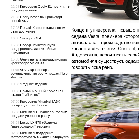
22.08
Кроссовер Geely S1 поступит в
продажу осенью
21.08
Chery везет во Франкфурт
новый SUV
17.08
Renault Kaptur с вариатором
Концепт универсала “повышенн
стал доступнее
седана Vesta, премьера которо
16.08
Электро-GLA
автосалоне – производство нов
15.08
Hongqi начнет выпуск
касается Vesta Cross Concept,
внедорожника для китайских
чиновников
Андерсонна, вероятность сери
15.08
Geely начала продажи нового
автомобиля существует, однако
кроссовера Vision X3
говорить пока рано.
11.08
SUV и кроссоверы –
рекордсмены по росту продаж Kia в
России
10.08
“Родное” издание
09.08
Самый мощный Zotye SR9
станет “гибридом”
07.08
Кроссовер Mitsubishi ASX
возвращается в Россию
06.08
Mitsubishi Outlander в России:
продажи уверенно растут
03.08
Lexus LX 570 обзавелся
“превосходной” версией
02.08
Mitsubishi поддержит
мотофестиваль в Санкт-Петербурге