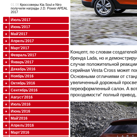
01.08
Кроссоверы Kia Soul и Niro
получили награды J.D. Power APEAL
2017
Июль'2017
Июнь'2017
Май'2017
Апрель'2017
Март'2017
Концепт, по словам создателей
Февраль'2017
бренда Lada, но и демонстриру
Январь'2017
случае положительной реакции
Декабрь'2016
серийная Vesta Cross может по
Основными отличиями от станд
Ноябрь'2016
увеличенный дорожный просвет
Октябрь'2016
переоформленный салон. А вот
Сентябрь'2016
проходимости” полный привод, 
Август'2016
Июль'2016
Июнь'2016
Май'2016
Апрель'2016
Март'2016