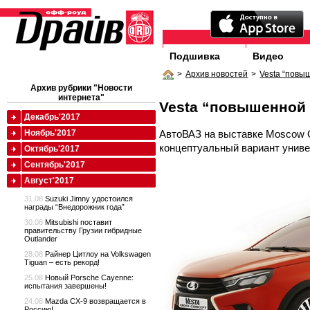
Подшивка
Видео
>
Архив новостей
>
Vesta “повы
Архив рубрики "Новости
интернета"
Vesta “повышенной
Декабрь'2017
АвтоВАЗ на выставке Moscow 
Ноябрь'2017
концептуальный вариант униве
Октябрь'2017
Сентябрь'2017
Август'2017
31.08
Suzuki Jimny удостоился
награды “Внедорожник года”
30.08
Mitsubishi поставит
правительству Грузии гибридные
Outlander
28.08
Райнер Цитлоу на Volkswagen
Tiguan – есть рекорд!
25.08
Новый Porsche Cayenne:
испытания завершены!
24.08
Mazda CX-9 возвращается в
Россию!