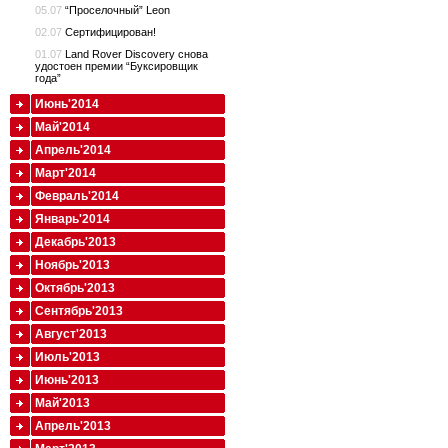
05.07
“Проселочный” Leon
02.07
Сертифицирован!
01.07
Land Rover Discovery снова
удостоен премии “Буксировщик
года”
Июнь'2014
Май'2014
Апрель'2014
Март'2014
Февраль'2014
Январь'2014
Декабрь'2013
Ноябрь'2013
Октябрь'2013
Сентябрь'2013
Август'2013
Июль'2013
Июнь'2013
Май'2013
Апрель'2013