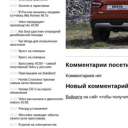
24.07
Sorento в зарисовках
23.07
В России начались продажи
хэтчбека Alfa Romeo Mi.To
22.07
Volvo прекращает
производство XC90
21.07
Kia Soul удостоен очередной
дизайнерской награды
19.07
Kia Venga для итальянских
проселков
17.07
Кросс на семерых
17.07
Кросс на семерых
Комментарии посети
16.07
Кроссовер XC60 – самый
популярный Volvo у россиян
14.07
Приглашаем на Subafest!
Комментариев нет
11.07
Honda Crosstour признан
самым качественным
Новый комментари
10.07
Honda CR-V на пороге
обновления
Войдите
на сайт чтобы получи
10.07
Volvo рассказала о двигателях
нового XC90
09.07
Рекорд установлен!
08.07
Mercedes проводит обкатку
своего купе-кроссовера
06.07
В ралли на электричестве