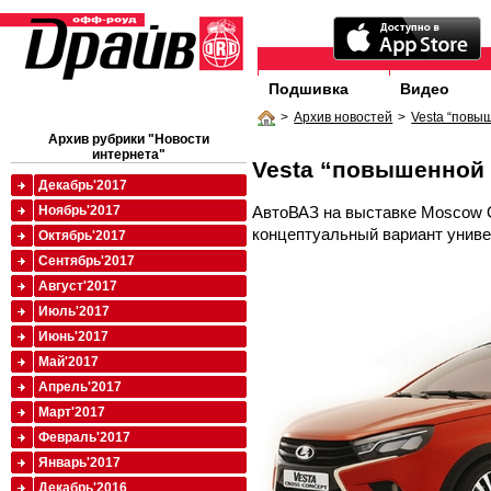
Подшивка
Видео
>
Архив новостей
>
Vesta “повы
Архив рубрики "Новости
интернета"
Vesta “повышенной
Декабрь'2017
АвтоВАЗ на выставке Moscow 
Ноябрь'2017
концептуальный вариант униве
Октябрь'2017
Сентябрь'2017
Август'2017
Июль'2017
Июнь'2017
Май'2017
Апрель'2017
Март'2017
Февраль'2017
Январь'2017
Декабрь'2016