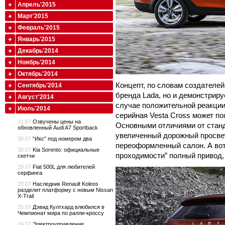
Апрель'2015
Март'2015
Февраль'2015
Январь'2015
Декабрь'2014
Ноябрь'2014
Октябрь'2014
Концепт, по словам создателей
Сентябрь'2014
бренда Lada, но и демонстриру
Август'2014
случае положительной реакции
Июль'2014
серийная Vesta Cross может по
31.07
Озвучены цены на
Основными отличиями от станд
обновленный Audi A7 Sportback
увеличенный дорожный просвет
30.07
“Икс” под номером два
переоформленный салон. А вот
30.07
Kia Sorento: официальные
проходимости” полный привод, 
скетчи
29.07
Fiat 500L для любителей
серфинга
28.07
Наследник Renault Koleos
разделит платформу с новым Nissan
X-Trail
25.07
Дэвид Култхард влюбился в
Чемпионат мира по ралли-кроссу
24.07
Электроуправление