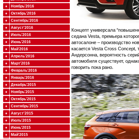
Ноябрь'2016
Октябрь'2016
Сентябрь'2016
Август'2016
Концепт универсала “повышенн
Июль'2016
седана Vesta, премьера которо
автосалоне – производство нов
Июнь'2016
касается Vesta Cross Concept,
Май'2016
Андерсонна, вероятность сери
Апрель'2016
автомобиля существует, однако
Март'2016
говорить пока рано.
Февраль'2016
Январь'2016
Декабрь'2015
Ноябрь'2015
Октябрь'2015
Сентябрь'2015
Август'2015
Июль'2015
Июнь'2015
Май'2015