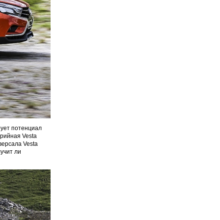
рует потенциал
ерийная Vesta
версала Vesta
учит ли