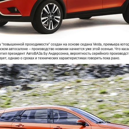
 “повышенной проходимости” создан на основе седана Vesta, премьера кото
вском автосалоне – производство новинки начнется уже этой осенью. Что каса
тметил президент АвтоВАЗа Бу Андерсонна, вероятность серийного производс
ет, однако о сроках и технических характеристиках говорить пока рано.