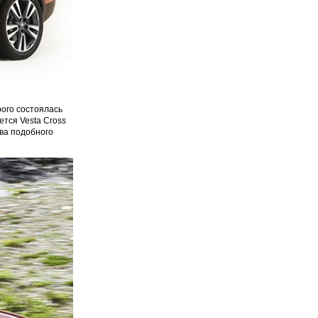
рого состоялась
ется Vesta Cross
тва подобного