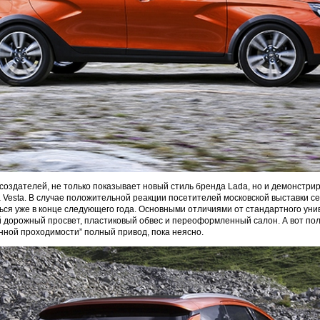
 создателей, не только показывает новый стиль бренда Lada, но и демонстри
 Vesta. В случае положительной реакции посетителей московской выставки с
ься уже в конце следующего года. Основными отличиями от стандартного уни
 дорожный просвет, пластиковый обвес и переоформленный салон. А вот пол
ной проходимости” полный привод, пока неясно.