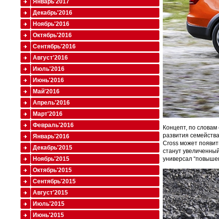
Январь'2017
Декабрь'2016
Ноябрь'2016
Октябрь'2016
Сентябрь'2016
Август'2016
Июль'2016
Июнь'2016
Май'2016
Апрель'2016
Март'2016
Февраль'2016
Концепт, по словам
развития семейства
Январь'2016
Cross может появит
Декабрь'2015
станут увеличенный
Ноябрь'2015
универсал “повышен
Октябрь'2015
Сентябрь'2015
Август'2015
Июль'2015
Июнь'2015