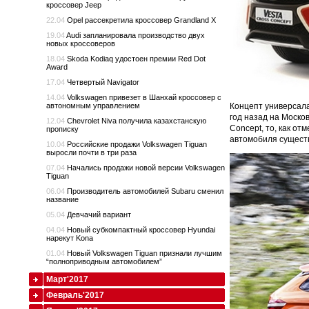
кроссовер Jeep
22.04
Opel рассекретила кроссовер Grandland X
19.04
Audi запланировала производство двух
новых кроссоверов
18.04
Skoda Kodiaq удостоен премии Red Dot
Award
17.04
Четвертый Navigator
14.04
Volkswagen привезет в Шанхай кроссовер с
автономным управлением
Концепт универсала
год назад на Моско
12.04
Chevrolet Niva получила казахстанскую
Concept, то, как о
прописку
автомобиля существу
10.04
Российские продажи Volkswagen Tiguan
выросли почти в три раза
07.04
Начались продажи новой версии Volkswagen
Tiguan
06.04
Производитель автомобилей Subaru сменил
название
05.04
Девчачий вариант
04.04
Новый субкомпактный кроссовер Hyundai
нарекут Kona
01.04
Новый Volkswagen Tiguan признали лучшим
“полноприводным автомобилем”
Март'2017
Февраль'2017