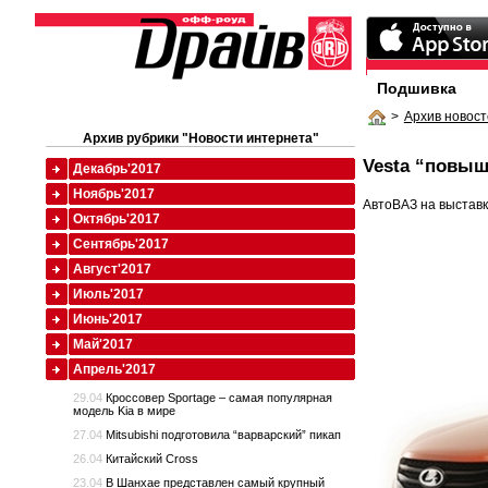
Подшивка
>
Архив новост
Архив рубрики "Новости интернета"
Vesta “повы
Декабрь'2017
Ноябрь'2017
АвтоВАЗ на выставк
Октябрь'2017
Сентябрь'2017
Август'2017
Июль'2017
Июнь'2017
Май'2017
Апрель'2017
29.04
Кроссовер Sportage – самая популярная
модель Kia в мире
27.04
Mitsubishi подготовила “варварский” пикап
26.04
Китайский Cross
23.04
В Шанхае представлен самый крупный