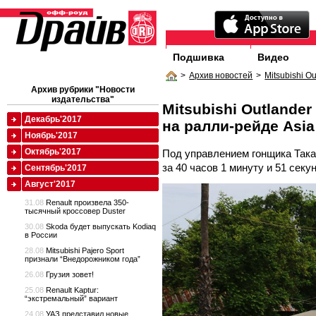
Подшивка
Видео
>
Архив новостей
>
Mitsubishi O
Архив рубрики "Новости
издательства"
Mitsubishi Outland
Декабрь'2017
на ралли-рейде Asia
Ноябрь'2017
Октябрь'2017
Под управлением гонщика Така
за 40 часов 1 минуту и 51 секун
Сентябрь'2017
Август'2017
31.08
Renault произвела 350-
тысячный кроссовер Duster
30.08
Skoda будет выпускать Kodiaq
в России
28.08
Mitsubishi Pajero Sport
признали “Внедорожником года”
26.08
Грузия зовет!
25.08
Renault Kaptur:
“экстремальный” вариант
24.08
УАЗ представил новые