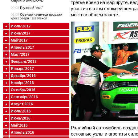
озвучена стоимость
третье время на маршруте, вед
02.08
Грузовой “икс”
участия в этом сложнейшем ра
место в общем зачете.
01.08
Осенью начнутся продажи
кроссовера Tata Nexon
Июль'2017
Июнь'2017
Май'2017
Апрель'2017
Март'2017
Февраль'2017
Январь'2017
Декабрь'2016
Ноябрь'2016
Октябрь'2016
Сентябрь'2016
Август'2016
Июль'2016
Июнь'2016
Май'2016
Раллийный автомобиль создан 
Апрель'2016
основные узлы и агрегаты сил