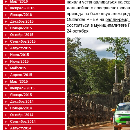
начали устанавливаться на се
Март'2016
дальнейшего совершенствован
Февраль'2016
привода на базе двух электродв
Январь'2016
Outlander PHEV на
ралли-рейд 
Декабрь'2015
состояться в муниципалитете П
Ноябрь'2015
24 октября.
Октябрь'2015
Сентябрь'2015
Август'2015
Июль'2015
Июнь'2015
Май'2015
Апрель'2015
Март'2015
Февраль'2015
Январь'2015
Декабрь'2014
Ноябрь'2014
Октябрь'2014
Сентябрь'2014
Август'2014