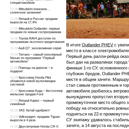
спецавтомобили
22.08
Mitsubishi показала…
солнечное затмение!
21.08
Renault в России: продажи
выросли на 17,4%
17.08
Mitsubishi Outlander: первые
продажи по новым госпрограммам
16.08
Toyota RAV4 доступен по
программам льготного кредитования
В итоге
Outlander PHEV
с увели
15.08
Audi Q7: эксклюзивная серия
место в классе электромобилей
15.08
Terrano – самый популярный
Первый день ралли-рейда ока
Nissan по программе “Первый
автомобиль”
был дан на развалинах города
финише 1-го СУ, осложненного
11.08
Помощь на дорогах – в
подарок!
глубоких бродов, Outlander P
10.08
Кроссовер Honda Pilot
месте в общем зачете. Маршру
обзавелся новой мультимедиа-
системой
стал самым протяженным и гор
автомобиле разбилось ветрово
09.08
Кроссовер Kuga – бестселлер
июльских продаж Ford
вынужденно пропустил вторую 
07.08
Renault Kaptur – первый
промежуточное место общего з
семейный
победу на относительно ровных
06.08
УАЗ: Китай одобряет!
подняться на 22-е промежуточн
03.08
Volkswagen: продажи Tiguan
СУ экипажу удавалось стабил
выросли в 4 раза
зачете, а 14 августа на после
02.08
Двухлитровая Honda CR-V: