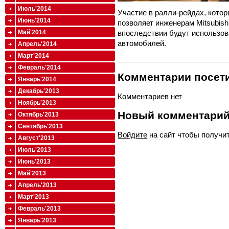
Июль'2014
Участие в ралли-рейдах, котор
Июнь'2014
позволяет инженерам Mitsubis
Май'2014
впоследствии будут использов
автомобилей.
Апрель'2014
Март'2014
Февраль'2014
Комментарии посети
Январь'2014
Декабрь'2013
Комментариев нет
Ноябрь'2013
Новый комментари
Октябрь'2013
Сентябрь'2013
Войдите
на сайт чтобы получи
Август'2013
Июль'2013
Июнь'2013
Май'2013
Апрель'2013
Март'2013
Февраль'2013
Январь'2013