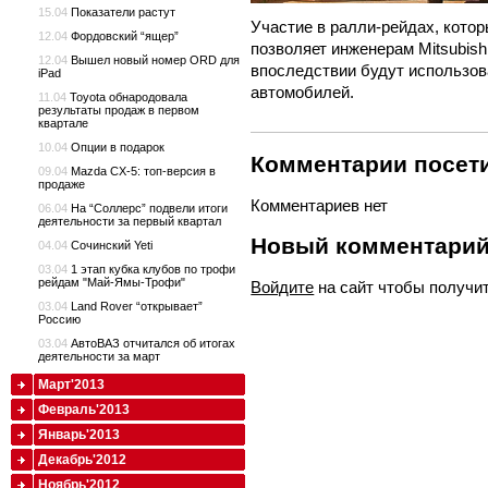
15.04
Показатели растут
Участие в ралли-рейдах, котор
12.04
Фордовский “ящер”
позволяет инженерам Mitsubis
12.04
Вышел новый номер ORD для
впоследствии будут использов
iPad
автомобилей.
11.04
Toyota обнародовала
результаты продаж в первом
квартале
10.04
Опции в подарок
Комментарии посети
09.04
Mazda CX-5: топ-версия в
продаже
Комментариев нет
06.04
На “Соллерс” подвели итоги
деятельности за первый квартал
Новый комментари
04.04
Сочинский Yeti
03.04
1 этап кубка клубов по трофи
рейдам "Май-Ямы-Трофи"
Войдите
на сайт чтобы получи
03.04
Land Rover “открывает”
Россию
03.04
АвтоВАЗ отчитался об итогах
деятельности за март
Март'2013
Февраль'2013
Январь'2013
Декабрь'2012
Ноябрь'2012