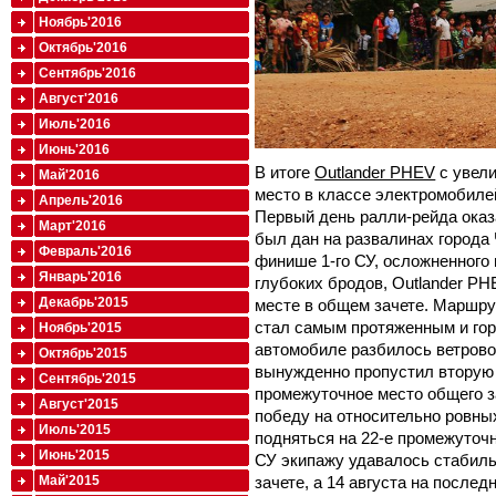
Ноябрь'2016
Октябрь'2016
Сентябрь'2016
Август'2016
Июль'2016
Июнь'2016
В итоге
Outlander PHEV
с увели
Май'2016
место в классе электромобилей
Апрель'2016
Первый день ралли-рейда ока
Март'2016
был дан на развалинах города
Февраль'2016
финише 1-го СУ, осложненного
Январь'2016
глубоких бродов, Outlander P
Декабрь'2015
месте в общем зачете. Маршру
стал самым протяженным и гор
Ноябрь'2015
автомобиле разбилось ветрово
Октябрь'2015
вынужденно пропустил вторую 
Сентябрь'2015
промежуточное место общего з
Август'2015
победу на относительно ровных
Июль'2015
подняться на 22-е промежуточн
Июнь'2015
СУ экипажу удавалось стабил
Май'2015
зачете, а 14 августа на после