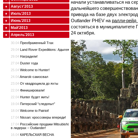
начали устанавливаться на се
Август'2013
дальнейшего совершенствован
Июль'2013
привода на базе двух электродв
Outlander PHEV на
ралли-рейд 
Июнь'2013
состояться в муниципалитете П
Май'2013
24 октября.
Апрель'2013
30.04
Преображенный Trax
29.04
Land Rover Expeditions: Адыгея
29.04
Наградили!
27.04
Duster года
25.04
Welcome to Hunter!
24.04
Amarok-самосвал
23.04
От квадроцикла до яхты
22.04
Финишировали!
22.04
Hunter будет жить!
19.04
Питерский “следопыт”
18.04
Welcome to Patriot!
17.04
Nissan: кроссоверы впереди!
17.04
Российские продажи Mitsubishi:
в лидерах – Outlander!
16.04
КАРЕЛЬСКАЯ ВЕСНА