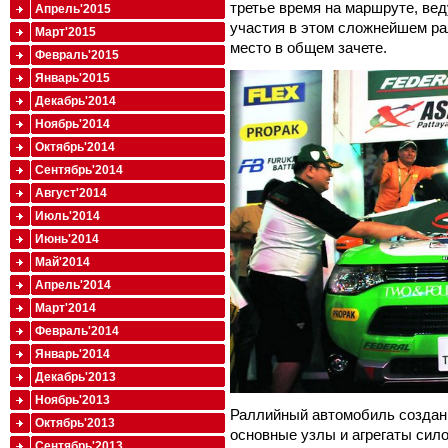
третье время на маршруте, вед
Апрель'2015
участия в этом сложнейшем ра
Март'2015
место в общем зачете.
Февраль'2015
Январь'2015
Декабрь'2014
Ноябрь'2014
Октябрь'2014
Сентябрь'2014
Август'2014
Июль'2014
Июнь'2014
Май'2014
Апрель'2014
Март'2014
Февраль'2014
Январь'2014
Декабрь'2013
Ноябрь'2013
Раллийный автомобиль создан 
Октябрь'2013
основные узлы и агрегаты сил
Сентябрь'2013