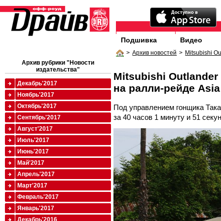
Подшивка
Видео
>
Архив новостей
>
Mitsubishi O
Архив рубрики "Новости
издательства"
Mitsubishi Outland
Декабрь'2017
на ралли-рейде Asia
Ноябрь'2017
Октябрь'2017
Под управлением гонщика Така
за 40 часов 1 минуту и 51 секун
Сентябрь'2017
Август'2017
Июль'2017
Июнь'2017
Май'2017
Апрель'2017
Март'2017
Февраль'2017
Январь'2017
Декабрь'2016