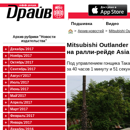
Подшивка
Видео
>
Архив новостей
>
Mitsubishi O
Архив рубрики "Новости
издательства"
Mitsubishi Outland
Декабрь'2017
на ралли-рейде Asia
Ноябрь'2017
Октябрь'2017
Под управлением гонщика Така
за 40 часов 1 минуту и 51 секун
Сентябрь'2017
Август'2017
Июль'2017
Июнь'2017
Май'2017
Апрель'2017
Март'2017
Февраль'2017
Январь'2017
Декабрь'2016