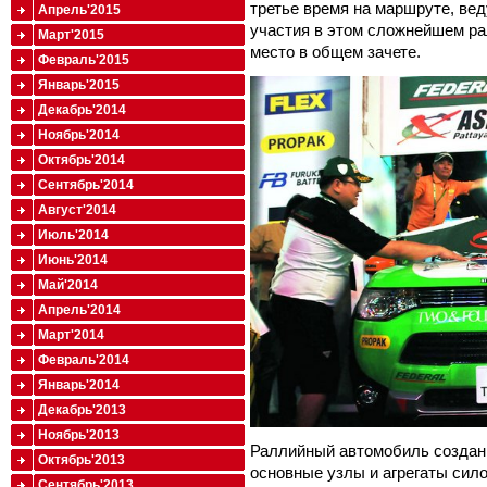
третье время на маршруте, вед
Апрель'2015
участия в этом сложнейшем ра
Март'2015
место в общем зачете.
Февраль'2015
Январь'2015
Декабрь'2014
Ноябрь'2014
Октябрь'2014
Сентябрь'2014
Август'2014
Июль'2014
Июнь'2014
Май'2014
Апрель'2014
Март'2014
Февраль'2014
Январь'2014
Декабрь'2013
Ноябрь'2013
Раллийный автомобиль создан 
Октябрь'2013
основные узлы и агрегаты сил
Сентябрь'2013