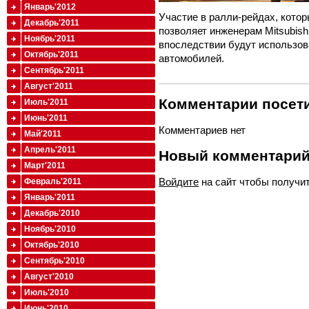
Январь'2012
Участие в ралли-рейдах, котор
Декабрь'2011
позволяет инженерам Mitsubis
Ноябрь'2011
впоследствии будут использов
Октябрь'2011
автомобилей.
Сентябрь'2011
Август'2011
Комментарии посети
Июль'2011
Июнь'2011
Комментариев нет
Май'2011
Апрель'2011
Новый комментари
Март'2011
Войдите
на сайт чтобы получи
Февраль'2011
Январь'2011
Декабрь'2010
Ноябрь'2010
Октябрь'2010
Сентябрь'2010
Август'2010
Июль'2010
Июнь'2010