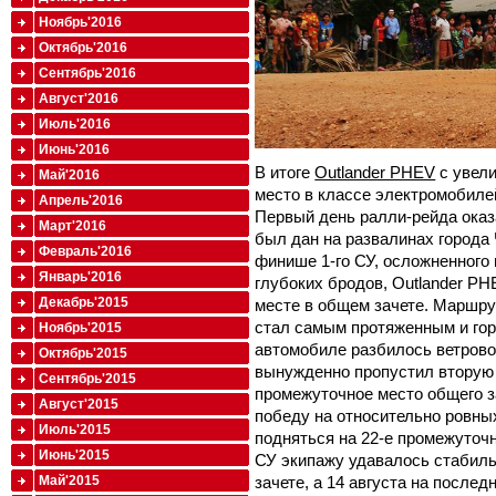
Ноябрь'2016
Октябрь'2016
Сентябрь'2016
Август'2016
Июль'2016
Июнь'2016
В итоге
Outlander PHEV
с увели
Май'2016
место в классе электромобилей
Апрель'2016
Первый день ралли-рейда ока
Март'2016
был дан на развалинах города
Февраль'2016
финише 1-го СУ, осложненного
Январь'2016
глубоких бродов, Outlander P
Декабрь'2015
месте в общем зачете. Маршру
стал самым протяженным и гор
Ноябрь'2015
автомобиле разбилось ветрово
Октябрь'2015
вынужденно пропустил вторую 
Сентябрь'2015
промежуточное место общего з
Август'2015
победу на относительно ровных
Июль'2015
подняться на 22-е промежуточн
Июнь'2015
СУ экипажу удавалось стабил
Май'2015
зачете, а 14 августа на после