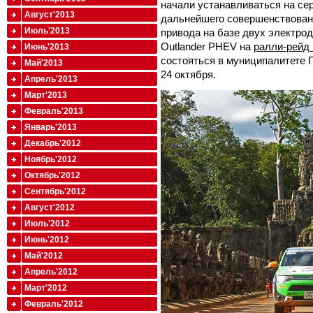
начали устанавливаться на се
Август'2013
дальнейшего совершенствован
Июль'2013
привода на базе двух электродв
Outlander PHEV на
ралли-рейд 
Июнь'2013
состояться в муниципалитете П
Май'2013
24 октября.
Апрель'2013
Март'2013
Февраль'2013
Январь'2013
Декабрь'2012
Ноябрь'2012
Октябрь'2012
Сентябрь'2012
Август'2012
Июль'2012
Июнь'2012
Май'2012
Апрель'2012
Март'2012
Февраль'2012