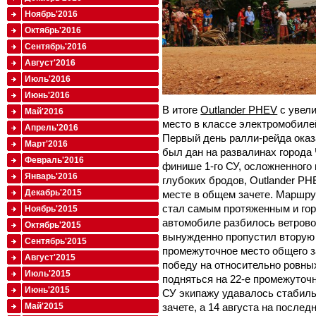
Ноябрь'2016
Октябрь'2016
Сентябрь'2016
Август'2016
Июль'2016
Июнь'2016
В итоге
Outlander PHEV
с увели
Май'2016
место в классе электромобилей
Апрель'2016
Первый день ралли-рейда ока
Март'2016
был дан на развалинах города
Февраль'2016
финише 1-го СУ, осложненного
Январь'2016
глубоких бродов, Outlander P
Декабрь'2015
месте в общем зачете. Маршру
стал самым протяженным и гор
Ноябрь'2015
автомобиле разбилось ветрово
Октябрь'2015
вынужденно пропустил вторую 
Сентябрь'2015
промежуточное место общего з
Август'2015
победу на относительно ровных
Июль'2015
подняться на 22-е промежуточн
Июнь'2015
СУ экипажу удавалось стабил
Май'2015
зачете, а 14 августа на после