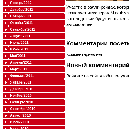
Январь'2012
Участие в ралли-рейдах, котор
Декабрь'2011
позволяет инженерам Mitsubis
Ноябрь'2011
впоследствии будут использов
Октябрь'2011
автомобилей.
Сентябрь'2011
Август'2011
Комментарии посети
Июль'2011
Июнь'2011
Комментариев нет
Май'2011
Апрель'2011
Новый комментари
Март'2011
Войдите
на сайт чтобы получи
Февраль'2011
Январь'2011
Декабрь'2010
Ноябрь'2010
Октябрь'2010
Сентябрь'2010
Август'2010
Июль'2010
Июнь'2010