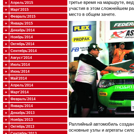
третье время на маршруте, вед
Апрель'2015
участия в этом сложнейшем ра
Март'2015
место в общем зачете.
Февраль'2015
Январь'2015
Декабрь'2014
Ноябрь'2014
Октябрь'2014
Сентябрь'2014
Август'2014
Июль'2014
Июнь'2014
Май'2014
Апрель'2014
Март'2014
Февраль'2014
Январь'2014
Декабрь'2013
Ноябрь'2013
Раллийный автомобиль создан 
Октябрь'2013
основные узлы и агрегаты сил
Сентябрь'2013