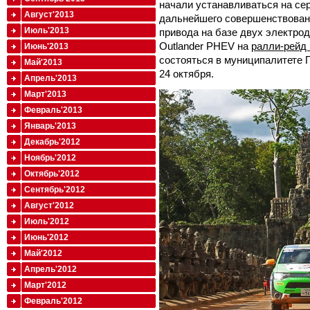
начали устанавливаться на се
Август'2013
дальнейшего совершенствован
Июль'2013
привода на базе двух электродв
Outlander PHEV на
ралли-рейд 
Июнь'2013
состояться в муниципалитете П
Май'2013
24 октября.
Апрель'2013
Март'2013
Февраль'2013
Январь'2013
Декабрь'2012
Ноябрь'2012
Октябрь'2012
Сентябрь'2012
Август'2012
Июль'2012
Июнь'2012
Май'2012
Апрель'2012
Март'2012
Февраль'2012