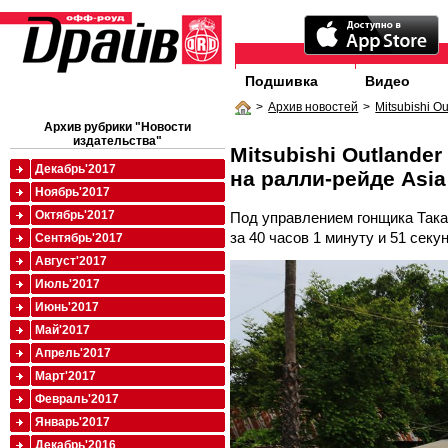
Подшивка
Видео
>
Архив новостей
>
Mitsubishi O
Архив рубрики "Новости
издательства"
Mitsubishi Outland
Декабрь'2017
на ралли-рейде Asia
Ноябрь'2017
Октябрь'2017
Под управлением гонщика Така
за 40 часов 1 минуту и 51 секун
Сентябрь'2017
Август'2017
Июль'2017
Июнь'2017
Май'2017
Апрель'2017
Март'2017
Февраль'2017
Январь'2017
Декабрь'2016