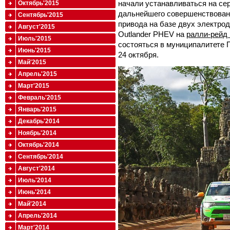
начали устанавливаться на се
Октябрь'2015
дальнейшего совершенствован
Сентябрь'2015
привода на базе двух электродв
Август'2015
Outlander PHEV на
ралли-рейд 
Июль'2015
состояться в муниципалитете П
Июнь'2015
24 октября.
Май'2015
Апрель'2015
Март'2015
Февраль'2015
Январь'2015
Декабрь'2014
Ноябрь'2014
Октябрь'2014
Сентябрь'2014
Август'2014
Июль'2014
Июнь'2014
Май'2014
Апрель'2014
Март'2014