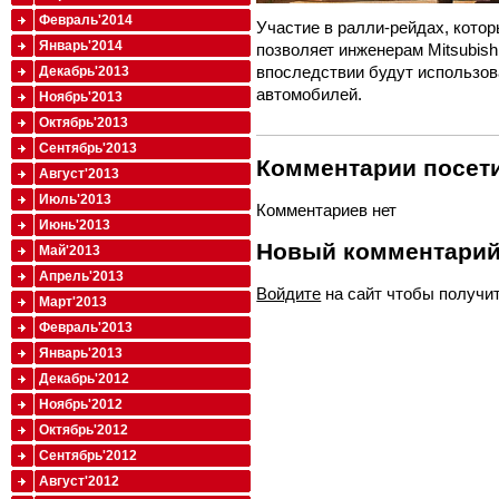
Февраль'2014
Участие в ралли-рейдах, котор
Январь'2014
позволяет инженерам Mitsubis
впоследствии будут использов
Декабрь'2013
автомобилей.
Ноябрь'2013
Октябрь'2013
Сентябрь'2013
Комментарии посети
Август'2013
Июль'2013
Комментариев нет
Июнь'2013
Новый комментари
Май'2013
Апрель'2013
Войдите
на сайт чтобы получи
Март'2013
Февраль'2013
Январь'2013
Декабрь'2012
Ноябрь'2012
Октябрь'2012
Сентябрь'2012
Август'2012