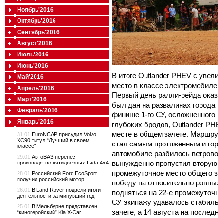
Ноябрь'2016
Октябрь'2016
Сентябрь'2016
Август'2016
Июль'2016
Июнь'2016
В итоге
Outlander PHEV
с увели
Май'2016
место в классе электромобилей
Апрель'2016
Первый день ралли-рейда ока
Март'2016
был дан на развалинах города
Февраль'2016
финише 1-го СУ, осложненного
Январь'2016
глубоких бродов, Outlander P
месте в общем зачете. Маршру
31.01
EuroNCAP присудил Volvo
XC90 титул “Лучший в своем
стал самым протяженным и гор
классе”
автомобиле разбилось ветрово
29.01
АвтоВАЗ перенес
вынужденно пропустил вторую 
производство пятидверных Lada 4x4
промежуточное место общего з
28.01
Российский Ford EcoSport
получил российский мотор
победу на относительно ровных
26.01
В Land Rover подвели итоги
подняться на 22-е промежуточн
деятельности за минувший год
СУ экипажу удавалось стабил
25.01
В Мельбурне представлен
зачете, а 14 августа на после
“киногеройский” Kia X-Car