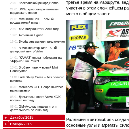
третье время на маршруте, вед
23.01
Заокеанский рекорд Honda
участия в этом сложнейшем ра
21.01
BMW: кроссоверы помогли
поддержать спрос
место в общем зачете.
21.01
Mitsubishi L200 – самый
продаваемый пикап
20.01
УАЗ подвел итоги 2015 года
18.01
Активный Tiguan
16.01
Skoda: январские предложения
14.01
В Москве открылся 15-ый
дилерский центр Volvo
14.01
“КАМАЗ” снова побеждает на
“Африка Эко Рейс”!
13.01
В объективах – новый Mini
Countryman!
11.01
Lada XRay Cross – без полного
привода
06.01
Mercedes GLC Coupe выкатил
на испытания
05.01
Двигатель нового Volvo XC90
получил награду
05.01
GM-Avtovaz подвел итоги
деятельности за 2015 год
Декабрь'2015
Раллийный автомобиль создан 
Ноябрь'2015
основные узлы и агрегаты сил