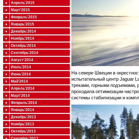
Апрель'2015
Март'2015
Февраль'2015
Январь'2015
Декабрь'2014
Ноябрь'2014
Октябрь'2014
Сентябрь'2014
Август'2014
Июль'2014
На севере Швеции в окрестност
Июнь'2014
испытательный центр Jaguar L
Май'2014
треками, горными подъемами, 
Апрель'2014
проходила оптимизации настро
Март'2014
системы стабилизации и комплек
Февраль'2014
Январь'2014
Декабрь'2013
Ноябрь'2013
Октябрь'2013
Сентябрь'2013