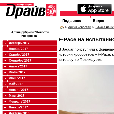
Подшивка
Видео
>
Архив новостей
>
F-Pace на и
Архив рубрики "Новости
интернета"
F-Pace на испытани
Декабрь'2017
В Jaguar приступили к финальн
Ноябрь'2017
истории кроссовера – F-Pace, 
Октябрь'2017
автошоу во Франкфурте.
Сентябрь'2017
Август'2017
Июль'2017
Июнь'2017
Май'2017
Апрель'2017
Март'2017
Февраль'2017
Январь'2017
Декабрь'2016