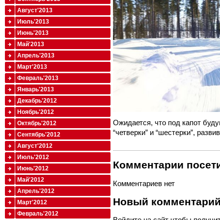
Август'2013
Июль'2013
Июнь'2013
Май'2013
Апрель'2013
Март'2013
Февраль'2013
Январь'2013
Декабрь'2012
Ноябрь'2012
Ожидается, что под капот буд
Октябрь'2012
“четверки” и “шестерки”, разви
Сентябрь'2012
Август'2012
Июль'2012
Комментарии посети
Июнь'2012
Май'2012
Комментариев нет
Апрель'2012
Новый комментари
Март'2012
Февраль'2012
Войдите
на сайт чтобы получи