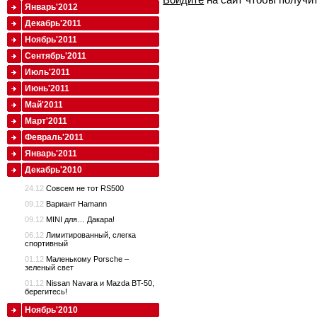
Январь'2012
Декабрь'2011
Ноябрь'2011
Сентябрь'2011
Июль'2011
Июнь'2011
Май'2011
Март'2011
Февраль'2011
Январь'2011
Декабрь'2010
24.12
Совсем не тот RS500
09.12
Вариант Hamann
09.12
MINI для… Дакара!
06.12
Лимитированный, слегка
спортивный
01.12
Маленькому Porsche –
зеленый свет
01.12
Nissan Navara и Mazda BT-50,
берегитесь!
Ноябрь'2010