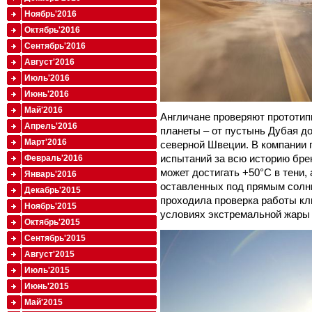
Ноябрь'2016
Октябрь'2016
Сентябрь'2016
Август'2016
Июль'2016
Июнь'2016
Май'2016
Англичане проверяют прототип
Апрель'2016
планеты – от пустынь Дубая д
Март'2016
северной Швеции. В компании 
испытаний за всю историю брен
Февраль'2016
может достигать +50°C в тени,
Январь'2016
оставленных под прямым солнц
Декабрь'2015
проходила проверка работы кл
Ноябрь'2015
условиях экстремальной жары 
Октябрь'2015
Сентябрь'2015
Август'2015
Июль'2015
Июнь'2015
Май'2015