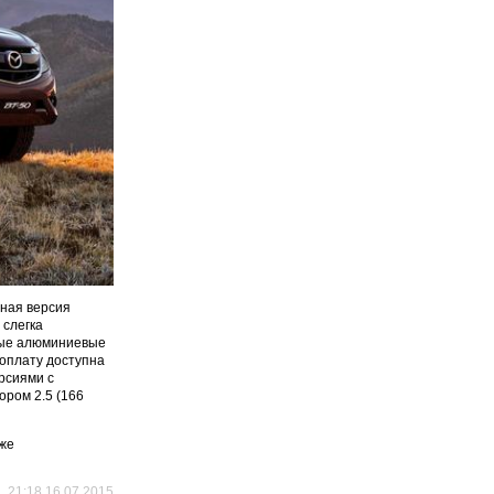
нная версия
 слегка
вые алюминиевые
доплату доступна
рсиями с
тором 2.5 (166
аже
21:18 16.07.2015