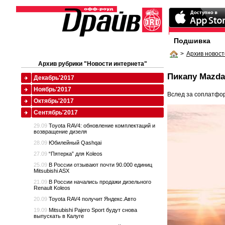
Подшивка
>
Архив новост
Архив рубрики "Новости интернета"
Пикапу Mazda
Декабрь'2017
Ноябрь'2017
Вслед за соплатфор
Октябрь'2017
Сентябрь'2017
29.09
Toyota RAV4: обновление комплектаций и
возвращение дизеля
28.09
Юбилейный Qashqai
27.09
“Пятерка” для Koleos
25.09
В России отзывают почти 90.000 единиц
Mitsubishi ASX
21.09
В России начались продажи дизельного
Renault Koleos
20.09
Toyota RAV4 получит Яндекс.Авто
19.09
Mitsubishi Pajero Sport будут снова
выпускать в Калуге