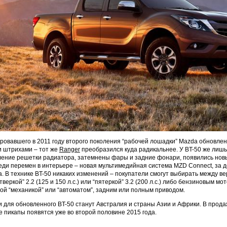
ровавшего в 2011 году второго поколения “рабочей лошадки” Mazda обновле
и штрихами – тот же
Ranger
преобразился куда радикальнее. У BT-50 же лишь
ение решетки радиатора, затемнены фары и задние фонари, появились но
еди перемен в интерьере – новая мультимедийная система MZD Connect, за 
а. В технике BT-50 никаких изменений – покупатели смогут выбирать между ве
веркой” 2.2 (125 и 150 л.с.) или “пятеркой” 3.2 (200 л.с.) либо бензиновым мо
чатой “механикой” или “автоматом”, задним или полным приводом.
для обновленного BT-50 станут Австралия и страны Азии и Африки. В прод
пикапы появятся уже во второй половине 2015 года.