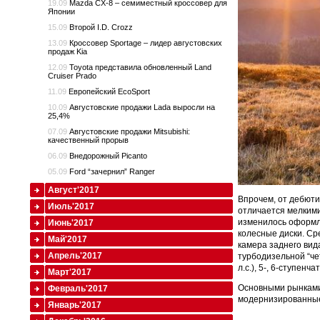
19.09
Mazda CX-8 – семиместный кроссовер для
Японии
15.09
Второй I.D. Crozz
13.09
Кроссовер Sportage – лидер августовских
продаж Kia
12.09
Toyota представила обновленный Land
Cruiser Prado
11.09
Европейский EcoSport
10.09
Августовские продажи Lada выросли на
25,4%
07.09
Августовские продажи Mitsubishi:
качественный прорыв
06.09
Внедорожный Picanto
05.09
Ford “зачернил” Ranger
Август'2017
Впрочем, от дебюти
Июль'2017
отличается мелким
изменилось оформл
Июнь'2017
колесные диски. Ср
Май'2017
камера заднего вид
Апрель'2017
турбодизельной “чет
л.с.), 5-, 6-ступен
Март'2017
Основными рынками 
Февраль'2017
модернизированные 
Январь'2017