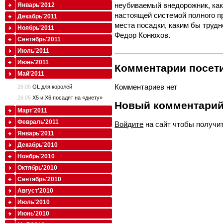
неубиваемый внедорожник, как 
Январь'2012
настоящей системой полного п
Декабрь'2011
места посадки, каким бы трудн
Ноябрь'2011
Федор Конюхов.
Сентябрь'2011
Июль'2011
Июнь'2011
Комментарии посети
Май'2011
Комментариев нет
26.05
GL для королей
26.05
X5 и X6 посадят на «диету»
Новый комментари
Март'2011
Февраль'2011
Войдите
на сайт чтобы получи
Январь'2011
Декабрь'2010
Ноябрь'2010
Октябрь'2010
Сентябрь'2010
Август'2010
Июль'2010
Июнь'2010