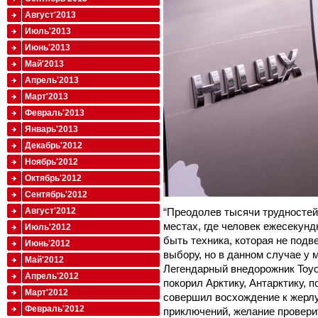
Август'2013
Июль'2013
Июнь'2013
Май'2013
Апрель'2013
Март'2013
Февраль'2013
Январь'2013
Декабрь'2012
Ноябрь'2012
Октябрь'2012
Сентябрь'2012
Август'2012
“Преодолев тысячи трудностей
местах, где человек ежесекунд
Июль'2012
быть техника, которая не подв
Июнь'2012
выбору, но в данном случае у 
Май'2012
Легендарный внедорожник Toyot
Апрель'2012
покорил Арктику, Антарктику,
Март'2012
совершил восхождение к жерлу
Февраль'2012
приключений, желание проверит