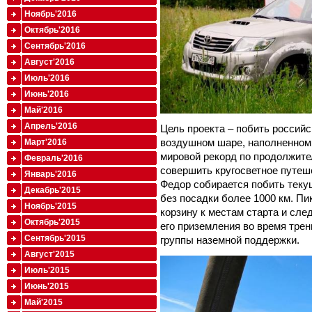
Ноябрь'2016
Октябрь'2016
Сентябрь'2016
Август'2016
Июль'2016
Июнь'2016
Май'2016
Апрель'2016
Цель проекта – побить российс
воздушном шаре, наполненном 
Март'2016
мировой рекорд по продолжите
Февраль'2016
совершить кругосветное путеше
Январь'2016
Федор собирается побить теку
Декабрь'2015
без посадки более 1000 км. Пи
Ноябрь'2015
корзину к местам старта и сл
Октябрь'2015
его приземления во время трен
Сентябрь'2015
группы наземной поддержки.
Август'2015
Июль'2015
Июнь'2015
Май'2015