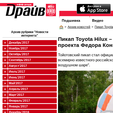
Подшивка
Видео
>
Архив новостей
>
Пикап Toyot
Архив рубрики "Новости
интернета"
Пикап Toyota Hilux 
Декабрь'2017
проекта Федора Ко
Ноябрь'2017
Октябрь'2017
Тойотовский пикап стал офици
всемирно известного российско
Сентябрь'2017
воздушном шаре”.
Август'2017
Июль'2017
Июнь'2017
Май'2017
Апрель'2017
Март'2017
Февраль'2017
Январь'2017
Декабрь'2016