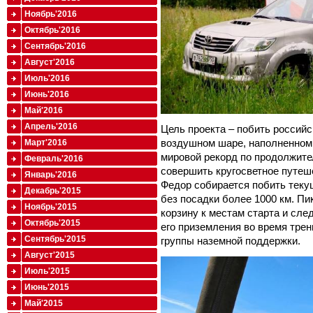
Ноябрь'2016
Октябрь'2016
Сентябрь'2016
Август'2016
Июль'2016
Июнь'2016
Май'2016
Апрель'2016
Цель проекта – побить российс
воздушном шаре, наполненном 
Март'2016
мировой рекорд по продолжите
Февраль'2016
совершить кругосветное путеше
Январь'2016
Федор собирается побить теку
Декабрь'2015
без посадки более 1000 км. Пи
Ноябрь'2015
корзину к местам старта и сл
Октябрь'2015
его приземления во время трен
Сентябрь'2015
группы наземной поддержки.
Август'2015
Июль'2015
Июнь'2015
Май'2015