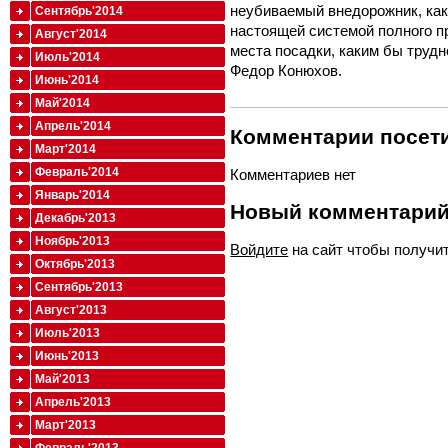
неубиваемый внедорожник, как 
Сентябрь'2014
настоящей системой полного п
Август'2014
места посадки, каким бы трудн
Июль'2014
Федор Конюхов.
Июнь'2014
Май'2014
Апрель'2014
Комментарии посети
Март'2014
Февраль'2014
Комментариев нет
Январь'2014
Новый комментари
Декабрь'2013
Ноябрь'2013
Войдите
на сайт чтобы получи
Октябрь'2013
Сентябрь'2013
Август'2013
Июль'2013
Июнь'2013
Май'2013
Апрель'2013
Март'2013