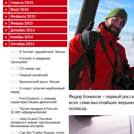
Апрель'2015
Март'2015
Февраль'2015
Январь'2015
Декабрь'2014
Ноябрь'2014
Октябрь'2014
30.10
В Techart “доработали” Macan
29.10
Forester в ожидании
“разогрева”
29.10
CX номер три
28.10
Первый китайский
27.10
Бразильский кросс Nissan
24.10
G-класс получил карбоновый
наряд
Федор Конюхов – первый росс
23.10
Ford Explorer: с новыми
всех семи высочайших вершин
характеристиками двигателей
полюсах.
22.10
Toyota продала в России
15.000 гибридомобилей
22.10
Jeep Grand Cherokee
обзавелся новым трехлитровым
бензиновым мотором
21.10
Can-Am Trophy Russia: сезон