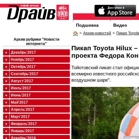
Подшивка
Видео
>
Архив новостей
>
Пикап Toyot
Архив рубрики "Новости
интернета"
Пикап Toyota Hilux 
Декабрь'2017
проекта Федора Ко
Ноябрь'2017
Октябрь'2017
Тойотовский пикап стал офици
всемирно известного российско
Сентябрь'2017
воздушном шаре”.
Август'2017
Июль'2017
Июнь'2017
Май'2017
Апрель'2017
Март'2017
Февраль'2017
Январь'2017
Декабрь'2016