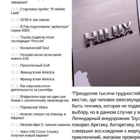
завершен!
20.10
Стартовал пробег “Я люблю
Lada”
20.10
XC90 в три смены
16.10
В Fiat подготовили “дебютную”
серию 500X
15.10
Toyota подвела итоги
экспедиции “Россия”
13.10
Космический Soul
10.10
Hyundai начал испытания
нового ix35
09.10
Проселочный Golf
08.10
Французская America
08.10
Французская America
07.10
Kia озвучила итоги
деятельности за сентябрь
“Преодолев тысячи трудностей
06.10
Bridgestone еще на один шаг
местах, где человек ежесекунд
ближе к экологичному производству
быть техника, которая не подв
03.10
Парижская Vitara
выбору, но в данном случае у 
03.10
Amarok спешит на помощь в
Легендарный внедорожник Toyot
Африке!
покорил Арктику, Антарктику,
02.10
Michelin Alpin 5: зимняя новинка
совершил восхождение к жерлу
01.10
Volvo V40 Cross Country
получил новый вариант
приключений, желание проверит