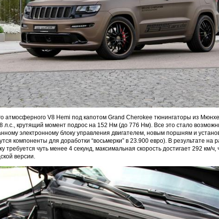
го атмосферного V8 Hemi под капотом Grand Cherokee тюнингаторы из Мюнхе
8 л.с., крутящий момент подрос на 152 Нм (до 776 Нм). Все это стало возмож
нному электронному блоку управления двигателем, новым поршням и устано
утся компоненты для доработки “восьмерки” в 23.900 евро). В результате на 
у требуется чуть менее 4 секунд, максимальная скорость достигает 292 км/ч, ч
ской версии.