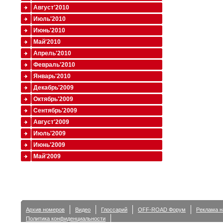
Август'2010
Июль'2010
Июнь'2010
Май'2010
Апрель'2010
Февраль'2010
Январь'2010
Декабрь'2009
Октябрь'2009
Сентябрь'2009
Август'2009
Июль'2009
Июнь'2009
Май'2009
Архив номеров
Видео
Глоссарий
OFF-ROAD Форум
Реклама н
Политика конфиденциальности