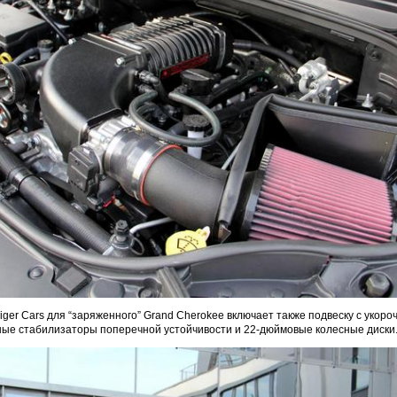
iger Cars для “заряженного” Grand Cherokee включает также подвеску с укор
ные стабилизаторы поперечной устойчивости и 22-дюймовые колесные диски