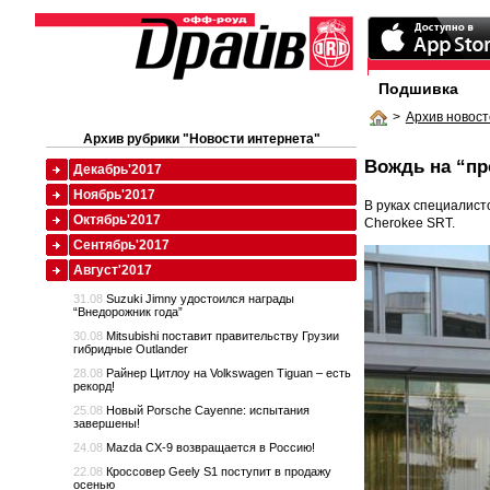
Подшивка
>
Архив новост
Архив рубрики "Новости интернета"
Вождь на “пр
Декабрь'2017
Ноябрь'2017
В руках специалист
Октябрь'2017
Cherokee SRT.
Сентябрь'2017
Август'2017
31.08
Suzuki Jimny удостоился награды
“Внедорожник года”
30.08
Mitsubishi поставит правительству Грузии
гибридные Outlander
28.08
Райнер Цитлоу на Volkswagen Tiguan – есть
рекорд!
25.08
Новый Porsche Cayenne: испытания
завершены!
24.08
Mazda CX-9 возвращается в Россию!
22.08
Кроссовер Geely S1 поступит в продажу
осенью