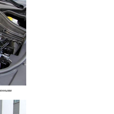
оченными
.