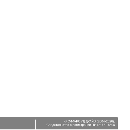
© ОФФ-РОУД ДРАЙВ (2004-2026).
Свидетельство о регистрации ПИ № 77-18300