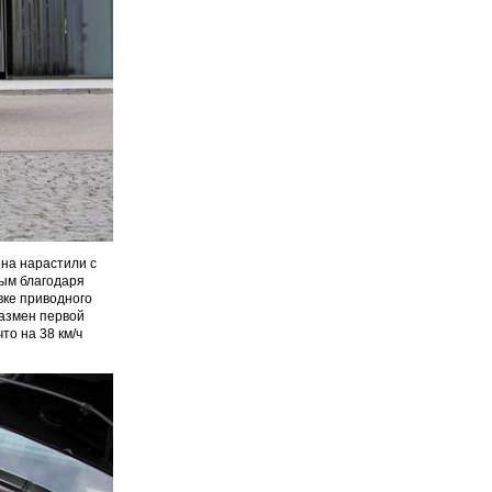
на нарастили с
ным благодаря
вке приводного
размен первой
то на 38 км/ч