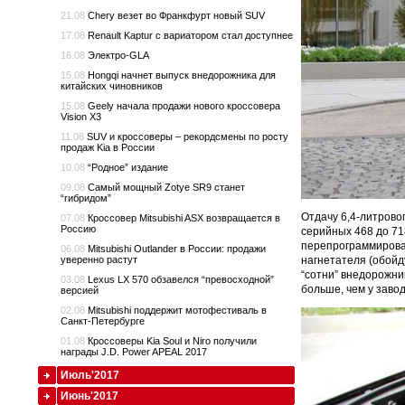
21.08
Chery везет во Франкфурт новый SUV
17.08
Renault Kaptur с вариатором стал доступнее
16.08
Электро-GLA
15.08
Hongqi начнет выпуск внедорожника для
китайских чиновников
15.08
Geely начала продажи нового кроссовера
Vision X3
11.08
SUV и кроссоверы – рекордсмены по росту
продаж Kia в России
10.08
“Родное” издание
09.08
Самый мощный Zotye SR9 станет
“гибридом”
Отдачу 6,4-литрово
07.08
Кроссовер Mitsubishi ASX возвращается в
Россию
серийных 468 до 71
перепрограммирова
06.08
Mitsubishi Outlander в России: продажи
нагнетателя (обойд
уверенно растут
“сотни” внедорожник
03.08
Lexus LX 570 обзавелся “превосходной”
больше, чем у завод
версией
02.08
Mitsubishi поддержит мотофестиваль в
Санкт-Петербурге
01.08
Кроссоверы Kia Soul и Niro получили
награды J.D. Power APEAL 2017
Июль'2017
Июнь'2017