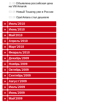
11.08
Объявлена российская цена
на VW Amarok
03.08
Новый Touareg уже в России
03.08
Opel Antara стал дешевле
Июль'2010
Июнь'2010
Май'2010
Апрель'2010
Март'2010
Февраль'2010
Декабрь'2009
Ноябрь'2009
Октябрь'2009
Сентябрь'2009
Август'2009
Июль'2009
Июнь'2009
Май'2009