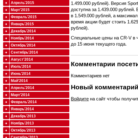
1.499.000 рублей). Версия Spor
Апрель'2015
доступна за 1.439.000 рублей.
Март'2015
в 1.549.000 рублей, а максима
Февраль'2015
время акции будет стоить 1.629
Январь'2015
рублей).
Декабрь'2014
Специальные цены на CR-V в ч
Ноябрь'2014
до 15 июня текущего года.
Октябрь'2014
Сентябрь'2014
Август'2014
Комментарии посети
Июль'2014
Июнь'2014
Комментариев нет
Май'2014
Новый комментари
Апрель'2014
Март'2014
Войдите
на сайт чтобы получи
Февраль'2014
Январь'2014
Декабрь'2013
Ноябрь'2013
Октябрь'2013
Сентябрь'2013