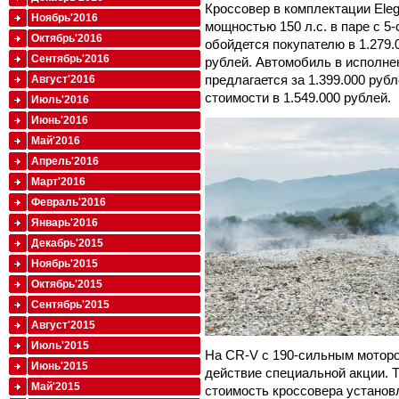
Кроссовер в комплектации Ele
Ноябрь'2016
мощностью 150 л.с. в паре с 5
Октябрь'2016
обойдется покупателю в 1.279.
Сентябрь'2016
рублей. Автомобиль в исполнен
предлагается за 1.399.000 руб
Август'2016
стоимости в 1.549.000 рублей.
Июль'2016
Июнь'2016
Май'2016
Апрель'2016
Март'2016
Февраль'2016
Январь'2016
Декабрь'2015
Ноябрь'2015
Октябрь'2015
Сентябрь'2015
Август'2015
Июль'2015
На CR-V с 190-сильным моторо
Июнь'2015
действие специальной акции. Т
Май'2015
стоимость кроссовера установл