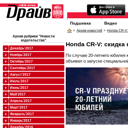
Подшивка
Видео
>
Архив новостей
>
Honda CR-V:
Архив рубрики "Новости
издательства"
Honda CR-V: скидка 
Декабрь'2017
По случаю 20-летнего юбилея 
Ноябрь'2017
объявил о запуске специально
Октябрь'2017
Сентябрь'2017
Август'2017
Июль'2017
Июнь'2017
Май'2017
Апрель'2017
Март'2017
Февраль'2017
Январь'2017
Декабрь'2016