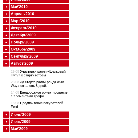
Май'2010
Апрель'2010
Март'2010
Февраль'2010
Декабрь'2009
Ноябрь'2009
Октябрь'2009
Сентябрь'2009
Август'2009
29.08
Участники ралли «Шелковый
Путь» к старту готовы
28.08
До старта ралли-рейда «Silk
Way» осталось 8 дней.
14.08
Внедорожное ориентирование
с элементами трофи
13.08
Предпочтения покупателей
Ford
Июль'2009
Июнь'2009
Май'2009