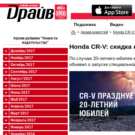
Подшивка
Видео
>
Архив новостей
>
Honda CR-V:
Архив рубрики "Новости
издательства"
Honda CR-V: скидка 
Декабрь'2017
По случаю 20-летнего юбилея 
Ноябрь'2017
объявил о запуске специально
Октябрь'2017
Сентябрь'2017
Август'2017
Июль'2017
Июнь'2017
Май'2017
Апрель'2017
Март'2017
Февраль'2017
Январь'2017
Декабрь'2016