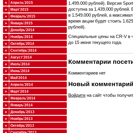
1.499.000 рублей). Версия Spor
Апрель'2015
доступна за 1.439.000 рублей.
Март'2015
в 1.549.000 рублей, а максима
Февраль'2015
время акции будет стоить 1.629
Январь'2015
рублей).
Декабрь'2014
Специальные цены на CR-V в ч
Ноябрь'2014
до 15 июня текущего года.
Октябрь'2014
Сентябрь'2014
Август'2014
Комментарии посети
Июль'2014
Июнь'2014
Комментариев нет
Май'2014
Новый комментари
Апрель'2014
Март'2014
Войдите
на сайт чтобы получи
Февраль'2014
Январь'2014
Декабрь'2013
Ноябрь'2013
Октябрь'2013
Сентябрь'2013