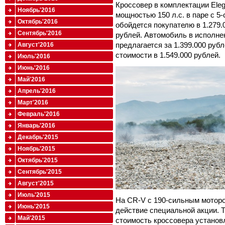
Кроссовер в комплектации Ele
Ноябрь'2016
мощностью 150 л.с. в паре с 5
Октябрь'2016
обойдется покупателю в 1.279.
Сентябрь'2016
рублей. Автомобиль в исполнен
предлагается за 1.399.000 руб
Август'2016
стоимости в 1.549.000 рублей.
Июль'2016
Июнь'2016
Май'2016
Апрель'2016
Март'2016
Февраль'2016
Январь'2016
Декабрь'2015
Ноябрь'2015
Октябрь'2015
Сентябрь'2015
Август'2015
Июль'2015
На CR-V с 190-сильным моторо
Июнь'2015
действие специальной акции. Т
Май'2015
стоимость кроссовера установл