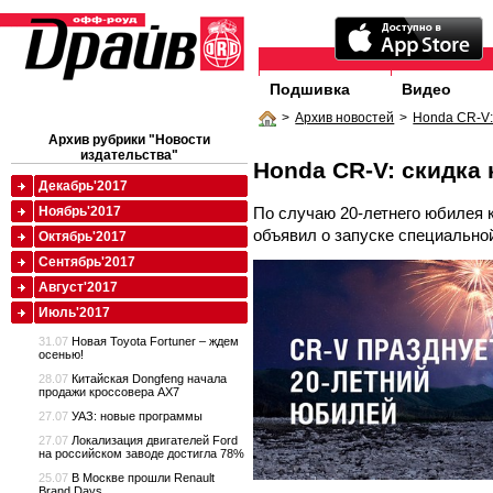
Подшивка
Видео
>
Архив новостей
>
Honda CR-V:
Архив рубрики "Новости
издательства"
Honda CR-V: скидка 
Декабрь'2017
По случаю 20-летнего юбилея 
Ноябрь'2017
объявил о запуске специально
Октябрь'2017
Сентябрь'2017
Август'2017
Июль'2017
31.07
Новая Toyota Fortuner – ждем
осенью!
28.07
Китайская Dongfeng начала
продажи кроссовера AX7
27.07
УАЗ: новые программы
27.07
Локализация двигателей Ford
на российском заводе достигла 78%
25.07
В Москве прошли Renault
Brand Days