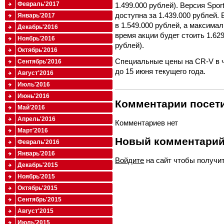
Февраль'2017
1.499.000 рублей). Версия Spor
доступна за 1.439.000 рублей.
Январь'2017
в 1.549.000 рублей, а максима
Декабрь'2016
время акции будет стоить 1.629
Ноябрь'2016
рублей).
Октябрь'2016
Специальные цены на CR-V в ч
Сентябрь'2016
до 15 июня текущего года.
Август'2016
Июль'2016
Июнь'2016
Комментарии посети
Май'2016
Апрель'2016
Комментариев нет
Март'2016
Новый комментари
Февраль'2016
Январь'2016
Войдите
на сайт чтобы получи
Декабрь'2015
Ноябрь'2015
Октябрь'2015
Сентябрь'2015
Август'2015
Июль'2015