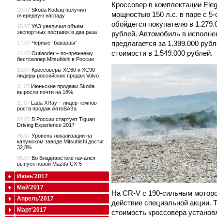
Кроссовер в комплектации Ele
20.07
Skoda Kodiaq получил
мощностью 150 л.с. в паре с 5
очередную награду
обойдется покупателю в 1.279.
18.07
УАЗ увеличил объем
экспортных поставок в два раза
рублей. Автомобиль в исполнен
предлагается за 1.399.000 руб
17.07
Черные “баварцы”
стоимости в 1.549.000 рублей.
13.07
Outlander – по-прежнему
бестселлер Mitsubishi в России
13.07
Кроссоверы XC60 и XC90 –
лидеры российских продаж Volvo
11.07
Июньские продажи Skoda
выросли почти на 18%
11.07
Lada XRay – лидер темпов
роста продаж АвтоВАЗа
07.07
В России стартует Tiguan
Driving Experience 2017
06.07
Уровень локализации на
калужском заводе Mitsubishi достиг
32,8%
05.07
Во Владивостоке начался
выпуск новой Mazda CX-5
Июнь'2017
Май'2017
На CR-V с 190-сильным моторо
Апрель'2017
действие специальной акции. Т
Март'2017
стоимость кроссовера установл