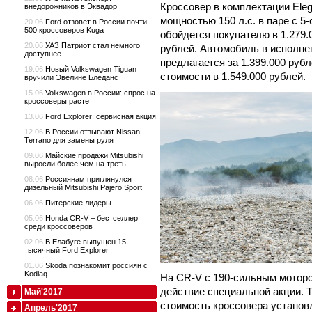
Кроссовер в комплектации Ele
внедорожников в Эквадор
мощностью 150 л.с. в паре с 5
20.06
Ford отзовет в России почти
500 кроссоверов Kuga
обойдется покупателю в 1.279.
20.06
УАЗ Патриот стал немного
рублей. Автомобиль в исполнен
доступнее
предлагается за 1.399.000 руб
19.06
Новый Volkswagen Tiguan
стоимости в 1.549.000 рублей.
вручили Эвелине Бледанс
15.06
Volkswagen в России: спрос на
кроссоверы растет
13.06
Ford Explorer: сервисная акция
12.06
В России отзывают Nissan
Terrano для замены руля
09.06
Майские продажи Mitsubishi
выросли более чем на треть
08.06
Россиянам приглянулся
дизельный Mitsubishi Pajero Sport
06.06
Питерские лидеры
05.06
Honda CR-V – бестселлер
среди кроссоверов
02.06
В Елабуге выпущен 15-
тысячный Ford Explorer
01.06
Skoda познакомит россиян с
Kodiaq
На CR-V с 190-сильным моторо
действие специальной акции. Т
Май'2017
стоимость кроссовера установл
Апрель'2017