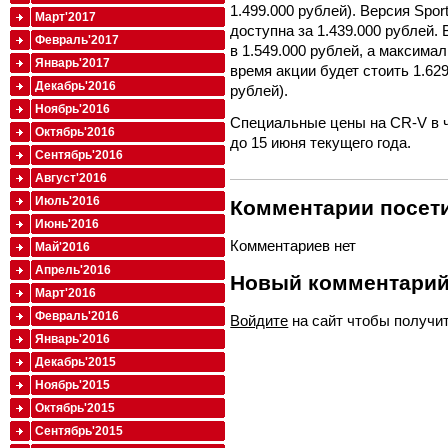
1.499.000 рублей). Версия Spor
Март'2017
доступна за 1.439.000 рублей.
Февраль'2017
в 1.549.000 рублей, а максима
Январь'2017
время акции будет стоить 1.629
Декабрь'2016
рублей).
Ноябрь'2016
Специальные цены на CR-V в ч
Октябрь'2016
до 15 июня текущего года.
Сентябрь'2016
Август'2016
Июль'2016
Комментарии посети
Июнь'2016
Комментариев нет
Май'2016
Апрель'2016
Новый комментари
Март'2016
Февраль'2016
Войдите
на сайт чтобы получи
Январь'2016
Декабрь'2015
Ноябрь'2015
Октябрь'2015
Сентябрь'2015