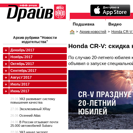
Подшивка
Видео
>
Архив новостей
>
Honda CR-V:
Архив рубрики "Новости
издательства"
Honda CR-V: скидка 
Декабрь'2017
По случаю 20-летнего юбилея 
Ноябрь'2017
объявил о запуске специально
Октябрь'2017
Сентябрь'2017
Август'2017
Июль'2017
Июнь'2017
29.06
УАЗ развивает систему
повышения качества
27.06
Эксклюзивный XRay
26.06
Осенний Atlas
24.06
В России отзывают почти
25.000 автомобилей Subaru
22.06
УАЗ начал экспорт