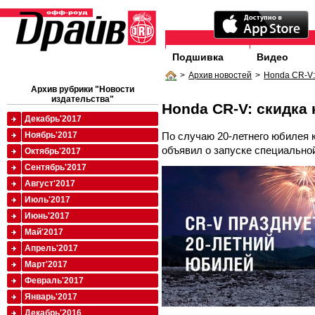
Подшивка
Видео
>
Архив новостей
>
Honda CR-V:
Архив рубрики "Новости
издательства"
Honda CR-V: скидка 
Декабрь'2017
По случаю 20-летнего юбилея 
Ноябрь'2017
объявил о запуске специально
Октябрь'2017
Сентябрь'2017
Август'2017
Июль'2017
Июнь'2017
Май'2017
Апрель'2017
Март'2017
Февраль'2017
Январь'2017
Декабрь'2016