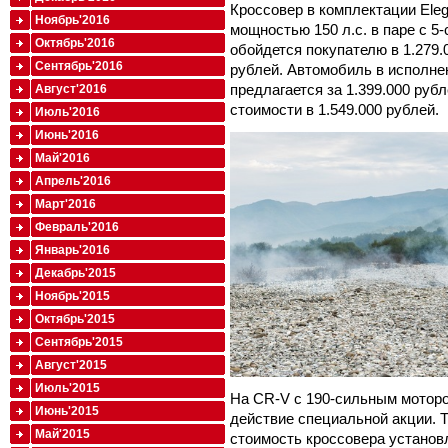
Кроссовер в комплектации Ele
Ноябрь'2016
мощностью 150 л.с. в паре с 5
Октябрь'2016
обойдется покупателю в 1.279.
Сентябрь'2016
рублей. Автомобиль в исполнен
предлагается за 1.399.000 руб
Август'2016
стоимости в 1.549.000 рублей.
Июль'2016
Июнь'2016
Май'2016
Апрель'2016
Март'2016
Февраль'2016
Январь'2016
Декабрь'2015
Ноябрь'2015
Октябрь'2015
Сентябрь'2015
Август'2015
Июль'2015
На CR-V с 190-сильным моторо
Июнь'2015
действие специальной акции. Т
Май'2015
стоимость кроссовера установл