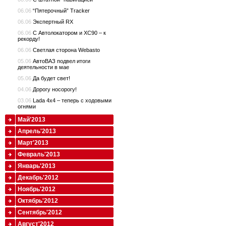
06.06
“Пятерочный” Tracker
06.06
Экспертный RX
06.06
С Автолокатором и XC90 – к
рекорду!
06.06
Светлая сторона Webasto
05.06
АвтоВАЗ подвел итоги
деятельности в мае
05.06
Да будет свет!
04.06
Дорогу носорогу!
03.06
Lada 4x4 – теперь с ходовыми
огнями
Май'2013
Апрель'2013
Март'2013
Февраль'2013
Январь'2013
Декабрь'2012
Ноябрь'2012
Октябрь'2012
Сентябрь'2012
Август'2012