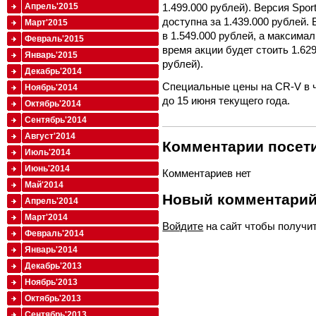
1.499.000 рублей). Версия Spor
Апрель'2015
доступна за 1.439.000 рублей.
Март'2015
в 1.549.000 рублей, а максима
Февраль'2015
время акции будет стоить 1.629
Январь'2015
рублей).
Декабрь'2014
Специальные цены на CR-V в ч
Ноябрь'2014
до 15 июня текущего года.
Октябрь'2014
Сентябрь'2014
Август'2014
Комментарии посети
Июль'2014
Июнь'2014
Комментариев нет
Май'2014
Новый комментари
Апрель'2014
Март'2014
Войдите
на сайт чтобы получи
Февраль'2014
Январь'2014
Декабрь'2013
Ноябрь'2013
Октябрь'2013
Сентябрь'2013