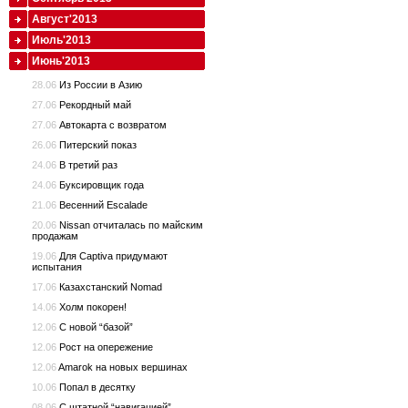
Август'2013
Июль'2013
Июнь'2013
28.06
Из России в Азию
27.06
Рекордный май
27.06
Автокарта с возвратом
26.06
Питерский показ
24.06
В третий раз
24.06
Буксировщик года
21.06
Весенний Escalade
20.06
Nissan отчиталась по майским
продажам
19.06
Для Captiva придумают
испытания
17.06
Казахстанский Nomad
14.06
Холм покорен!
12.06
С новой “базой”
12.06
Рост на опережение
12.06
Amarok на новых вершинах
10.06
Попал в десятку
08.06
С штатной “навигацией”