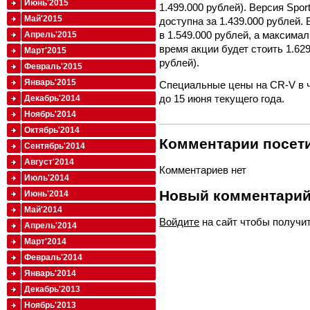
Июнь'2015
1.499.000 рублей). Версия Spor
Май'2015
доступна за 1.439.000 рублей.
в 1.549.000 рублей, а максима
Апрель'2015
время акции будет стоить 1.629
Март'2015
рублей).
Февраль'2015
Январь'2015
Специальные цены на CR-V в ч
до 15 июня текущего года.
Декабрь'2014
Ноябрь'2014
Октябрь'2014
Комментарии посети
Сентябрь'2014
Август'2014
Комментариев нет
Июль'2014
Новый комментари
Июнь'2014
Май'2014
Войдите
на сайт чтобы получи
Апрель'2014
Март'2014
Февраль'2014
Январь'2014
Декабрь'2013
Ноябрь'2013