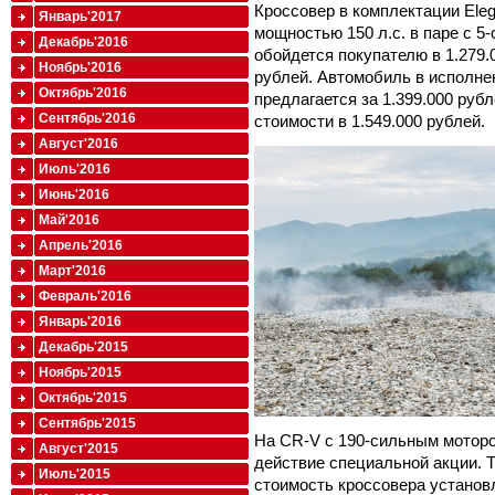
Кроссовер в комплектации Ele
Январь'2017
мощностью 150 л.с. в паре с 5
Декабрь'2016
обойдется покупателю в 1.279.
Ноябрь'2016
рублей. Автомобиль в исполнен
Октябрь'2016
предлагается за 1.399.000 руб
Сентябрь'2016
стоимости в 1.549.000 рублей.
Август'2016
Июль'2016
Июнь'2016
Май'2016
Апрель'2016
Март'2016
Февраль'2016
Январь'2016
Декабрь'2015
Ноябрь'2015
Октябрь'2015
Сентябрь'2015
На CR-V с 190-сильным моторо
Август'2015
действие специальной акции. Т
Июль'2015
стоимость кроссовера установл