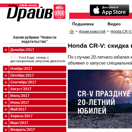
Подшивка
Видео
>
Архив новостей
>
Honda CR-V:
Архив рубрики "Новости
издательства"
Honda CR-V: скидка 
Декабрь'2017
По случаю 20-летнего юбилея 
01.12
Ford Kuga: теперь с
дистанционным запуском двигателя
объявил о запуске специально
Ноябрь'2017
Октябрь'2017
Сентябрь'2017
Август'2017
Июль'2017
Июнь'2017
Май'2017
Апрель'2017
Март'2017
Февраль'2017