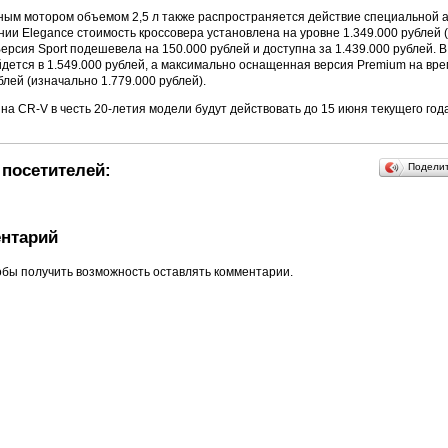
ным мотором объемом 2,5 л также распространяется действие специальной ак
ии Elegance стоимость кроссовера установлена на уровне 1.349.000 рублей 
Версия Sport подешевела на 150.000 рублей и доступна за 1.439.000 рублей. 
йдется в 1.549.000 рублей, а максимально оснащенная версия Premium на вре
блей (изначально 1.779.000 рублей).
а CR-V в честь 20-летия модели будут действовать до 15 июня текущего года
посетителей:
Подели
нтарий
обы получить возможность оставлять комментарии.