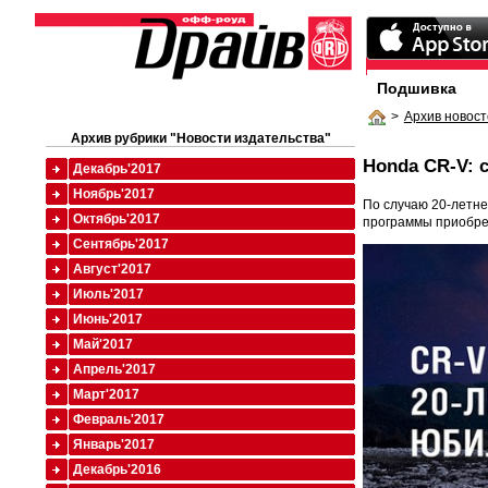
Подшивка
>
Архив новост
Архив рубрики "Новости издательства"
Honda CR-V: 
Декабрь'2017
Ноябрь'2017
По случаю 20-летне
Октябрь'2017
программы приобре
Сентябрь'2017
Август'2017
Июль'2017
Июнь'2017
Май'2017
Апрель'2017
Март'2017
Февраль'2017
Январь'2017
Декабрь'2016