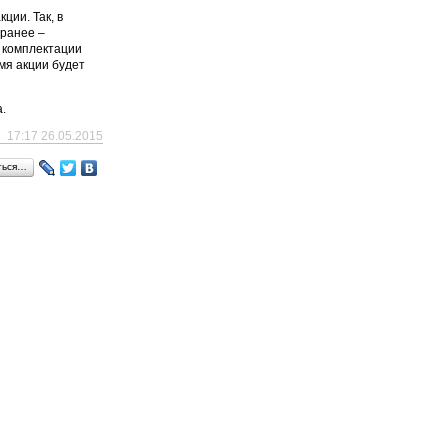
ции. Так, в
(ранее –
В комплектации
мя акции будет
.
17:17 26.05.2015
ться…