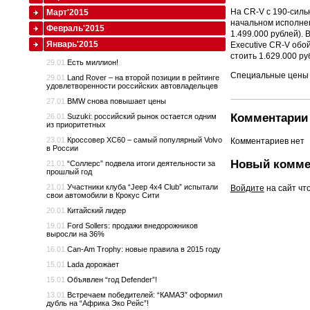
На CR-V с 190-силь
Март'2015
начальном исполнен
Февраль'2015
1.499.000 рублей). 
Январь'2015
Executive CR-V обо
стоить 1.629.000 ру
29.01
Есть миллион!
Специальные цены н
29.01
Land Rover – на второй позиции в рейтинге
удовлетворенности российских автовладельцев
27.01
BMW снова повышает цены
Комментарии 
26.01
Suzuki: российский рынок остается одним
из приоритетных
23.01
Кроссовер XC60 – самый популярный Volvo
Комментариев нет
в России
Новый комме
21.01
“Соллерс” подвела итоги деятельности за
прошлый год
21.01
Участники клуба “Jeep 4x4 Club” испытали
Войдите
на сайт чт
свои автомобили в Крокус Сити
20.01
Китайский лидер
19.01
Ford Sollers: продажи внедорожников
выросли на 36%
16.01
Can-Am Trophy: новые правила в 2015 году
15.01
Lada дорожает
15.01
Объявлен “год Defender”!
13.01
Встречаем победителей: “КАМАЗ” оформил
дубль на “Африка Эко Рейс”!