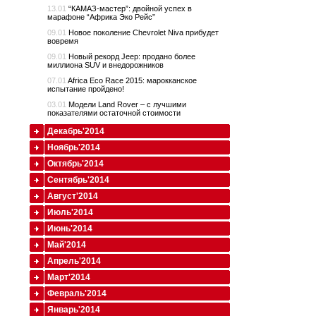
13.01
“КАМАЗ-мастер”: двойной успех в
марафоне “Африка Эко Рейс”
09.01
Новое поколение Chevrolet Niva прибудет
вовремя
09.01
Новый рекорд Jeep: продано более
миллиона SUV и внедорожников
07.01
Africa Eco Race 2015: марокканское
испытание пройдено!
03.01
Модели Land Rover – с лучшими
показателями остаточной стоимости
Декабрь'2014
Ноябрь'2014
Октябрь'2014
Сентябрь'2014
Август'2014
Июль'2014
Июнь'2014
Май'2014
Апрель'2014
Март'2014
Февраль'2014
Январь'2014