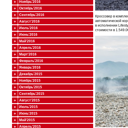
Ноябрь'2016
Октябрь'2016
Сентябрь'2016
Кроссовер в компле
автоматической кор
Август'2016
в исполнении Lifest
Июль'2016
стоимости в 1.549.0
Июнь'2016
Май'2016
Апрель'2016
Март'2016
Февраль'2016
Январь'2016
Декабрь'2015
Ноябрь'2015
Октябрь'2015
Сентябрь'2015
Август'2015
Июль'2015
Июнь'2015
Май'2015
Апрель'2015