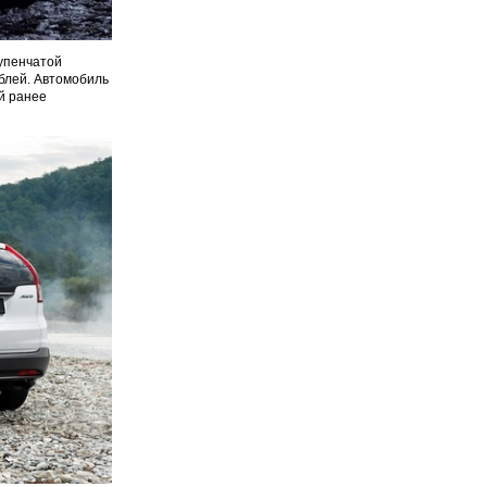
тупенчатой
ублей. Автомобиль
ой ранее