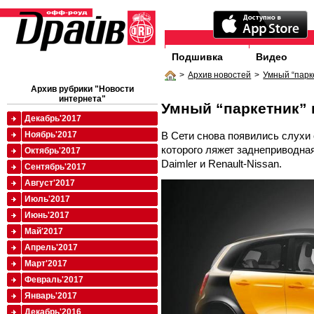
Подшивка
Видео
>
Архив новостей
>
Умный “парк
Архив рубрики "Новости
интернета"
Умный “паркетник” 
Декабрь'2017
В Сети снова появились слухи 
Ноябрь'2017
которого ляжет заднеприводна
Октябрь'2017
Daimler и Renault-Nissan.
Сентябрь'2017
Август'2017
Июль'2017
Июнь'2017
Май'2017
Апрель'2017
Март'2017
Февраль'2017
Январь'2017
Декабрь'2016