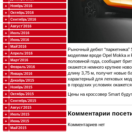
Ноябрь'2016
Октябрь'2016
Сентябрь'2016
Август'2016
Июль'2016
Июнь'2016
Май'2016
Рыночный дебют “паркетника” S
Апрель'2016
моделями вроде Opel Mokka и P
Март'2016
половиной года, сообщает бри
окажется немного крупнее ново
Февраль'2016
длину 3,75 м, получит новые б
Январь'2016
характерный для легковых мод
Декабрь'2015
в городских условиях окажется
Ноябрь'2015
Цены на кроссовер Smart будут
Октябрь'2015
Сентябрь'2015
Август'2015
Комментарии посети
Июль'2015
Июнь'2015
Комментариев нет
Май'2015