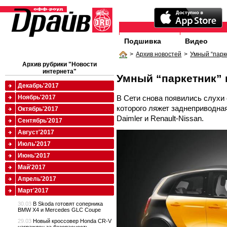
Подшивка
Видео
>
Архив новостей
>
Умный “парк
Архив рубрики "Новости
интернета"
Умный “паркетник” 
Декабрь'2017
В Сети снова появились слухи 
Ноябрь'2017
которого ляжет заднеприводна
Октябрь'2017
Daimler и Renault-Nissan.
Сентябрь'2017
Август'2017
Июль'2017
Июнь'2017
Май'2017
Апрель'2017
Март'2017
30.03
В Skoda готовят соперника
BMW X4 и Mercedes GLC Coupe
29.03
Новый кроссовер Honda CR-V