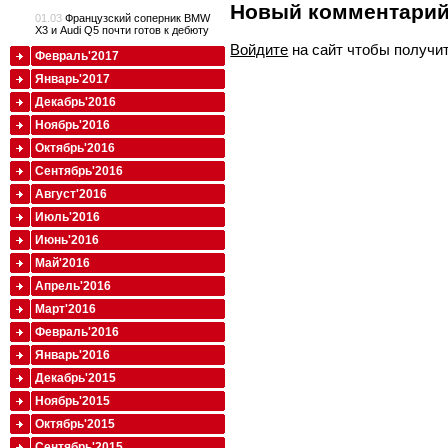
Новый комментари
01.03
Французский соперник BMW
X3 и Audi Q5 почти готов к дебюту
Войдите
на сайт чтобы получи
Февраль'2017
Январь'2017
Декабрь'2016
Ноябрь'2016
Октябрь'2016
Сентябрь'2016
Август'2016
Июль'2016
Июнь'2016
Май'2016
Апрель'2016
Март'2016
Февраль'2016
Январь'2016
Декабрь'2015
Ноябрь'2015
Октябрь'2015
Сентябрь'2015