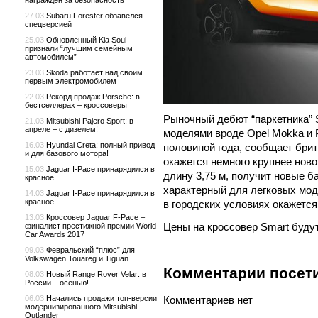
награжден за безопасность
27.03
Subaru Forester обзавелся
спецверсией
25.03
Обновленный Kia Soul
признали “лучшим семейным
автомобилем”
23.03
Skoda работает над своим
первым электромобилем
22.03
Рекорд продаж Porsche: в
бестселлерах – кроссоверы
Рыночный дебют “паркетника” S
21.03
Mitsubishi Pajero Sport: в
апреле – с дизелем!
моделями вроде Opel Mokka и P
16.03
Hyundai Creta: полный привод
половиной года, сообщает бри
и для базового мотора!
окажется немного крупнее ново
15.03
Jaguar I-Pace принарядился в
длину 3,75 м, получит новые б
красное
характерный для легковых мод
14.03
Jaguar I-Pace принарядился в
красное
в городских условиях окажется
13.03
Кроссовер Jaguar F-Pace –
Цены на кроссовер Smart будут
финалист престижной премии World
Car Awards 2017
09.03
Февральский “плюс” для
Volkswagen Touareg и Tiguan
Комментарии посети
08.03
Новый Range Rover Velar: в
России – осенью!
06.03
Начались продажи топ-версии
Комментариев нет
модернизированного Mitsubishi
Outlander