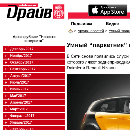
Подшивка
Видео
>
Архив новостей
>
Умный “парк
Архив рубрики "Новости
интернета"
Умный “паркетник” 
Декабрь'2017
В Сети снова появились слухи 
Ноябрь'2017
которого ляжет заднеприводна
Октябрь'2017
Daimler и Renault-Nissan.
Сентябрь'2017
Август'2017
Июль'2017
Июнь'2017
Май'2017
Апрель'2017
Март'2017
Февраль'2017
Январь'2017
Декабрь'2016