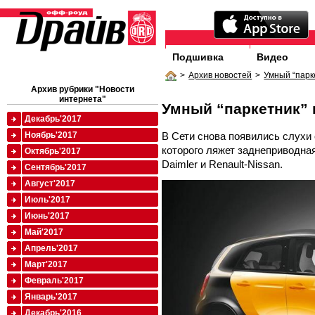
Подшивка
Видео
>
Архив новостей
>
Умный “парк
Архив рубрики "Новости
интернета"
Умный “паркетник” 
Декабрь'2017
В Сети снова появились слухи 
Ноябрь'2017
которого ляжет заднеприводна
Октябрь'2017
Daimler и Renault-Nissan.
Сентябрь'2017
Август'2017
Июль'2017
Июнь'2017
Май'2017
Апрель'2017
Март'2017
Февраль'2017
Январь'2017
Декабрь'2016