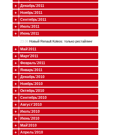
Декабрь'2011
Ноябрь'2011
Сентябрь'2011
Июль'2011
Июнь'2011
23.06
Новый Renault Koleos: только рестайлинг
Май'2011
Март'2011
Февраль'2011
Январь'2011
Декабрь'2010
Ноябрь'2010
Октябрь'2010
Сентябрь'2010
Август'2010
Июль'2010
Июнь'2010
Май'2010
Апрель'2010