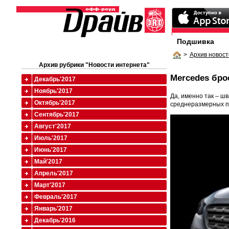
Подшивка
>
Архив новост
Архив рубрики "Новости интернета"
Mercedes бро
Декабрь'2017
Ноябрь'2017
Да, именно так – ш
Октябрь'2017
среднеразмерных п
Сентябрь'2017
Август'2017
Июль'2017
Июнь'2017
Май'2017
Апрель'2017
Март'2017
Февраль'2017
Январь'2017
Декабрь'2016