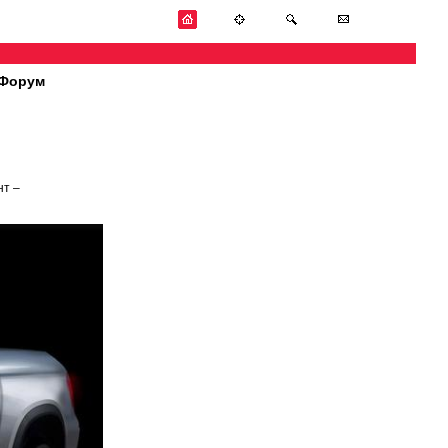
Форум
нт –