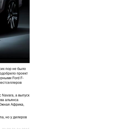
сих пор не было
r одобрило проект
ерными Ford F-
 бестселлеров
 Navara, а выпуск
тва альянса
 Южная Африка,
а, но у дилеров