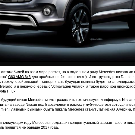
 автомобилей во всем мире растет, но в модельном ряду Mercedes пикапа до 
ушка”
G63 AMG 6x6
для арабских шейхов не в счет!). И вот руководство Daimle
с трехлучевой звездой – соперничать будущая новинка будет не с полноразм
ilverado, а в первую очередь с Volkswagen Amarok, а также парочкой японских
ota Hilux.
, будущий пикап Mercedes может разделить техническую плаnформу с Nissan с
дить на заводе Nissan под Барселоной в рамках углубляющегося сотрудничес
aimler. Главными рынками сбыта пикапа Mercedes станут Латинская Америка,
.
 в следующем году Mercedes представит концептуальный вариант своего пикап
ь появится не раньше 2017 года.